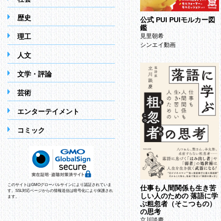
歴史
公式 PUI PUIモルカー図
鑑
理工
見里朝希
シンエイ動画
人文
文学・評論
芸術
エンターテイメント
コミック
このサイトはGMOグローバルサインにより認証されていま
仕事も人間関係も生き苦
す。SSL対応ページからの情報送信は暗号化により保護され
しい人のための 落語に学
ます。
ぶ粗忽者（そこつもの）
の思考
立川談慶