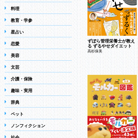
料理
教育・学参
星占い
ずぼら管理栄養士が教え
恋愛
る ずるやせダイエット
高杉保美
美容
文芸
介護・保険
趣味・実用
辞典
ペット
ノンフィクション
社会