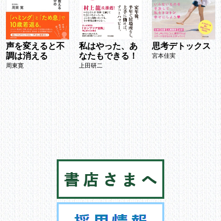
声を変えると不
私はやった、あ
思考デトックス
調は消える
なたもできる！
宮本佳実
周東寛
上田研二