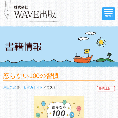
MENU
怒らない100の習慣
戸田久実
著
ヒダカナオト
イラスト
電子版あり