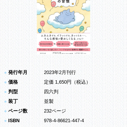
●
発行年月
2023年2月刊行
●
価格
定価 1,650円（税込）
●
判型
四六判
●
装丁
並製
●
ページ数
232ページ
●
ISBN
978-4-86621-447-4