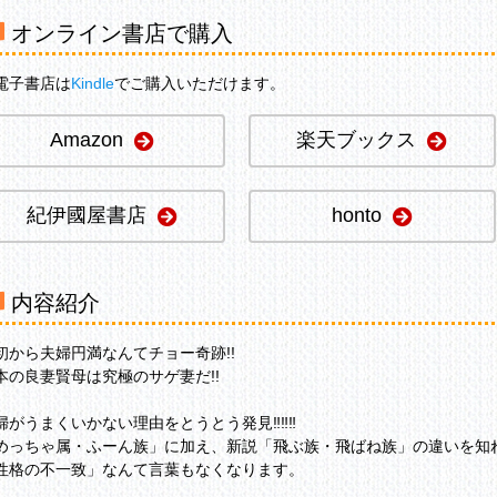
オンライン書店で購入
電子書店は
Kindle
でご購入いただけます。
Amazon
楽天ブックス
紀伊國屋書店
honto
内容紹介
初から夫婦円満なんてチョー奇跡!!
本の良妻賢母は究極のサゲ妻だ!!
婦がうまくいかない理由をとうとう発見‼‼‼
めっちゃ属・ふーん族」に加え、新説「飛ぶ族・飛ばね族」の違いを知
性格の不一致」なんて言葉もなくなります。