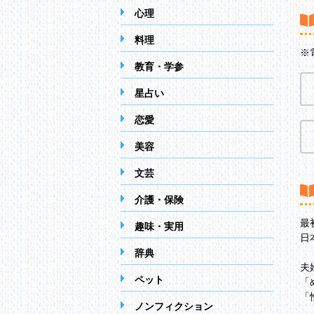
心理
料理
※
教育・学参
星占い
恋愛
美容
文芸
介護・保険
最
趣味・実用
日
辞典
夫
ペット
「
「
ノンフィクション