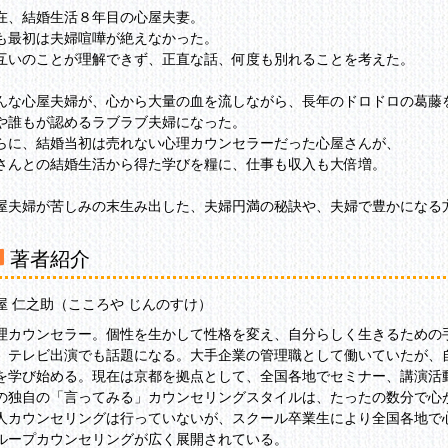
在、結婚生活８年目の心屋夫妻。
も最初は夫婦喧嘩が絶えなかった。
互いのことが理解できず、正直な話、何度も別れることを考えた。
んな心屋夫婦が、心から大量の血を流しながら、長年のドロドロの葛藤
や誰もが認めるラブラブ夫婦になった。
らに、結婚当初は売れない心理カウンセラーだった心屋さんが、
さんとの結婚生活から得た学びを糧に、仕事も収入も大倍増。
屋夫婦が苦しみの末生み出した、夫婦円満の秘訣や、夫婦で豊かになる
著者紹介
屋 仁之助（こころや じんのすけ）
理カウンセラー。個性を生かして性格を変え、自分らしく生きるための
、テレビ出演でも話題になる。大手企業の管理職として働いていたが、
を学び始める。現在は京都を拠点として、全国各地でセミナー、講演活
の独自の「言ってみる」カウンセリングスタイルは、たったの数分で心
人カウンセリングは行っていないが、スクール卒業生により全国各地で
ループカウンセリングが広く展開されている。