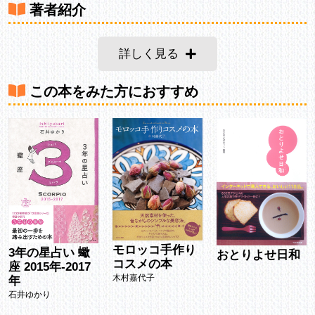
著者紹介
詳しく見る
この本をみた方におすすめ
モロッコ手作り
3年の星占い 蠍
おとりよせ日和
コスメの本
座 2015年-2017
木村嘉代子
年
石井ゆかり