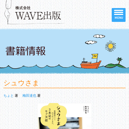
MENU
シュウさま
ちょと
著
梅田達也
著