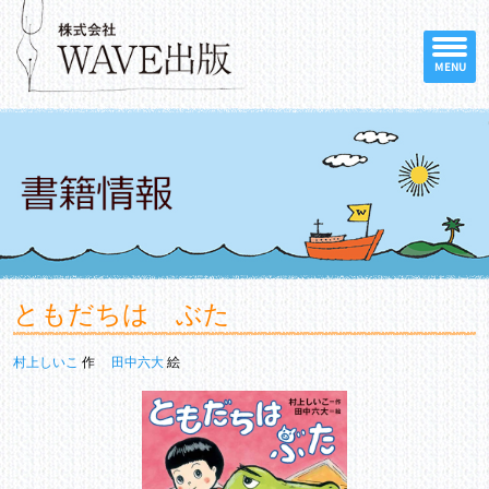
MENU
ともだちは ぶた
村上しいこ
作
田中六大
絵