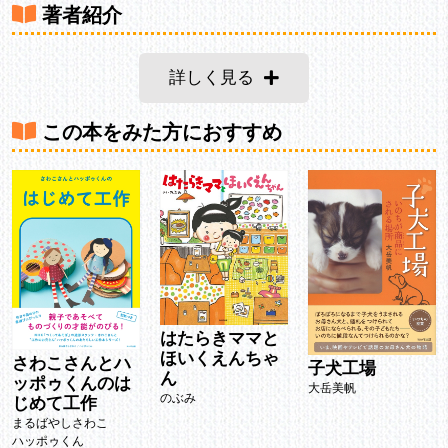
著者紹介
詳しく見る
この本をみた方におすすめ
はたらきママと
ほいくえんちゃ
さわこさんとハ
子犬工場
ん
ッポゥくんのは
大岳美帆
のぶみ
じめて工作
まるばやしさわこ
ハッポゥくん