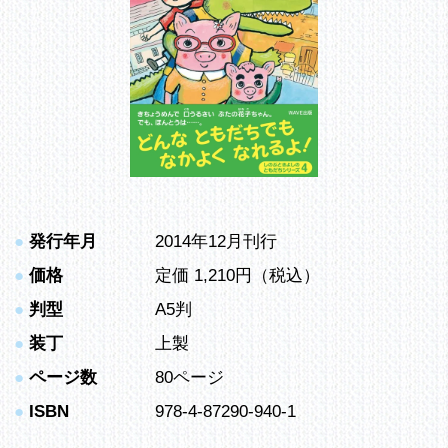
●
発行年月
2014年12月刊行
●
価格
定価 1,210円（税込）
●
判型
A5判
●
装丁
上製
●
ページ数
80ページ
●
ISBN
978-4-87290-940-1