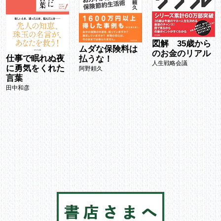
図解 35歳から
ムダな保険料は
のお金のリアル
仕事で眠れぬ夜
払うな！
人生戦略会議
に勇気をくれた
阿野頼久
言葉
田中和彦