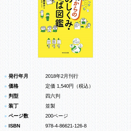
●
発行年月
2018年2月刊行
●
価格
定価 1,540円（税込）
●
判型
四六判
●
装丁
並製
●
ページ数
200ページ
●
ISBN
978-4-86621-126-8