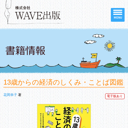
MENU
13歳からの経済のしくみ・ことば図鑑
花岡幸子
著
電子版あり