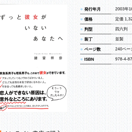
●
2003年
発行年月
●
定価 1,
価格
●
四六判
判型
●
並製
装丁
●
240ペー
ページ数
●
978-4-8
ISBN