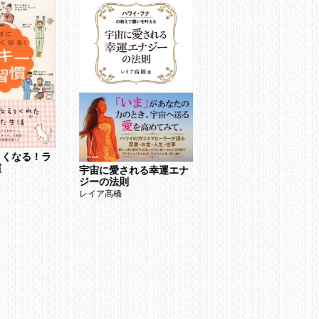
よくなる！ラ
「夫とはできない」こ
慣
宇宙に愛される幸運エナ
亀山早苗
ジーの法則
レイア高橋