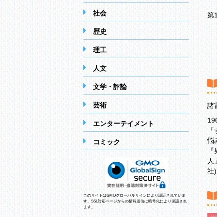
社会
第
歴史
ル
恋
理工
「
「
人文
“
こ
文学・評論
“
芸術
諸
「
デ
1
エンターテイメント
「
「
い
悩
コミック
「
『
積
人
「
社
聞
このサイトはGMOグローバルサインにより認証されていま
第
す。SSL対応ページからの情報送信は暗号化により保護され
ます。