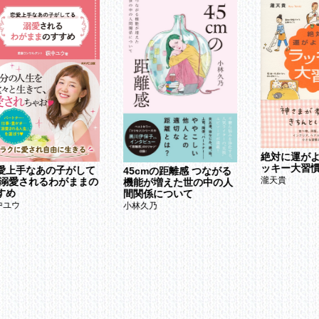
ケてない典型的な“オタク”。恋愛なんて絶望的!?
テない男ほど、女に冷たくされたがる!?
んのわずかの勇気が、自分を変える突破口になる
た目がよくても、信頼に値しない男は愛されない
ックスもいいし仕事もできる。なのに女性にはからっきし
ャイマンを生み出す歪んだ母子関係
気を読めない、盲目的で一方的な思い込み
歪んだプライド」のせいで、相手の立場をおもんぱかることができない
違った自信をもつと、ストーカーと化す
３章 「モテないクン」をつくり出すメカニズムとは
絶対に運が
ッキー大習
愛上手なあの子がして
45cmの距離感 つながる
瀧天貴
 溺愛されるわがままの
自信”をもてるか否かで、男の魅力は大きく変わる
機能が増えた世の中の人
すめ
間関係について
信をもつ＝“うぬぼれ屋”や“いばりんぼう”になることではない
中ユウ
小林久乃
を支配する“プライド（自尊心）”というガラスの箱
分の“プライド”とうまく付き合っていく
自分に自信」を妨げる“コンプレックス”
点をクローズアップするより、長所を意識する努力を
性に比べて、“回復力”が弱い男性のヒミツ
信をもつことが困難な社会、自信を養うことが困難な時代
は自分の気持ちを言い表すことが不得手な動物
ミュニケーション能力を高めれば、恋愛は必ず成功する