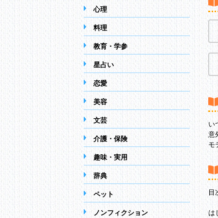
心理
料理
教育・学参
星占い
恋愛
美容
文芸
い
意
介護・保険
モ
趣味・実用
辞典
目
ペット
ノンフィクション
は