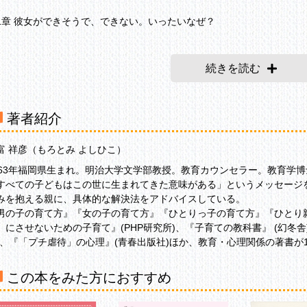
1章 彼女ができそうで、できない。いったいなぜ？
ックスもそこそこで、自然体。だけどなぜか彼女がいない
人はほしい、なのに恋愛にハマれない
続きを読む
ハマれない」気持ちの裏側に隠された本当の心理
オトコオトコしていない」脱力系クンの良さ、悪さ
いい人なんだけど……”と言われて失恋続き
著者紹介
ちらに「真剣になる一瞬」がなければ、女性は魅力を感じない
自信をもつこと”が、自分をカッコよく見せる
富 祥彦（もろとみ よしひこ）
ダメかも」＝「それほど真剣じゃない」と受け取られる
ートまではいくけど、なかなか“彼氏”に昇格できない
963年福岡県生まれ。明治大学文学部教授。教育カウンセラー。教育学博
選んでもらう」程度の努力は惜しまない
すべての子どもはこの世に生まれてきた意味がある」というメッセージ
い男になることを阻む「コンプレックス」という悪魔
みを抱える親に、具体的な解決法をアドバイスしている。
本当のオレは……」という言い訳が、男の価値を下げる
男の子の育て方』『女の子の育て方』『ひとりっ子の育て方』『ひとり親
極的に口説く。努力も怠らない。しかし結果は×ばかり
」にさせないための子育て』(PHP研究所)、『子育ての教科書』 (幻冬
語り部クン」になってませんか？
)、『「プチ虐待」の心理』(青春出版社)ほか、教育・心理関係の著書が1
き上手になれば、モテない悩みは驚くほど解消する
この本をみた方におすすめ
２章 こんなボクらに、恋愛なんてとうていムリ