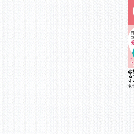
イ
モ
ほ
見
ル
シ
空
「
間
第
V
「私、ちゃんとしなき
彼があなたに本気にな
恋
ゃ」から卒業する本
る 恋愛×SNS講座
る
“
小田桐あさぎ
す
高野麗子
自
萩
男
自
「
欠
女
自
男
コ