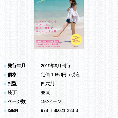
●
発行年月
2019年9月刊行
●
価格
定価 1,650円（税込）
●
判型
四六判
●
装丁
並製
●
ページ数
192ページ
●
ISBN
978-4-86621-233-3