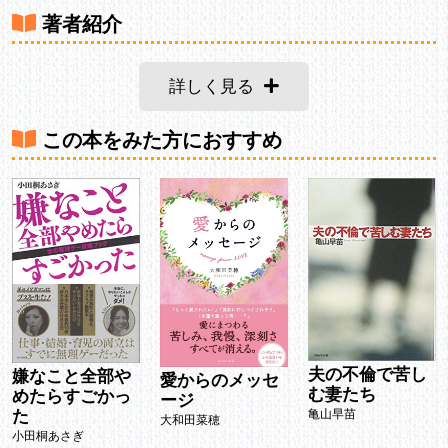
著者紹介
詳しく見る
この本をみた方におすすめ
夫の不倫で苦し
嫌なこと全部や
愛からのメッセ
む妻たち
めたらすごかっ
ージ
亀山早苗
た
大和田菜穂
小田桐あさぎ