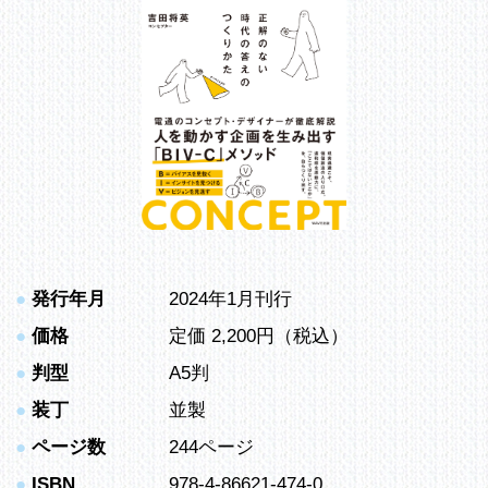
●
発行年月
2024年1月刊行
●
価格
定価 2,200円（税込）
●
判型
A5判
●
装丁
並製
●
ページ数
244ページ
●
ISBN
978-4-86621-474-0