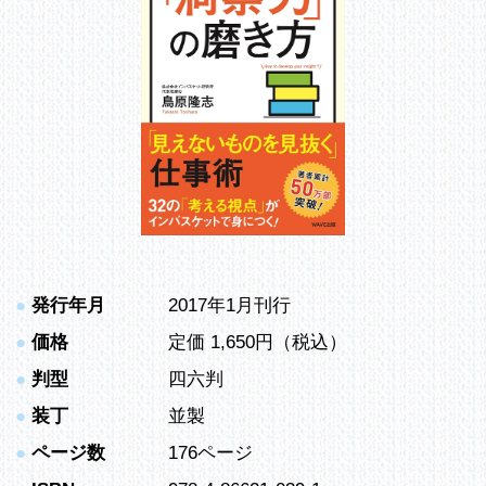
●
発行年月
2017年1月刊行
●
価格
定価 1,650円（税込）
●
判型
四六判
●
装丁
並製
●
ページ数
176ページ