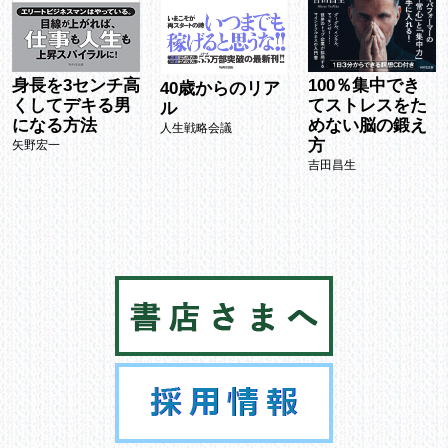
100％集中でき
身長を3センチ高
40歳からのリア
てストレスをた
くしてデキる男
ル
めない脳の鍛え
になる方法
人生戦略会議
方
矢野宏一
吉田昌生