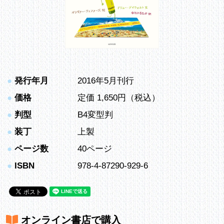
●
発行年月
2016年5月刊行
●
価格
定価 1,650円（税込）
●
判型
B4変型判
●
装丁
上製
●
ページ数
40ページ
●
ISBN
978-4-87290-929-6
オンライン書店で購入