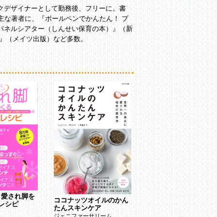
クデザイナーとして勤務後、フリーに。書
主な著者に、『ボールペンでかんたん！ プ
パネルシアター（しんせい保育の本）』（新
本』（メイツ出版）など多数。
と愛され脚を
ココナッツオイルのかん
正しい家計管理
レシピ
たんスキンケア
林總
ジェニファーサリーム