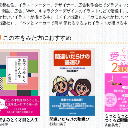
京都在住。イラストレーター、デザイナー。広告制作会社でグラフィッ
、雑誌、広告、Web、キャラクターデザインのイラストなどで活躍中。
かわいいイラストが描ける本』（メイツ出版）、『カモさんのかわいい
出版社）、『ペンとマーカーで簡単 伝わるゆるふわイラストが描ける
この本をみた方におすすめ
もっともっ
間違いだらけの塾選び
でよみとく才能と人生
つくる2週間
杉山由美子
山怜佳
斉藤美恵子