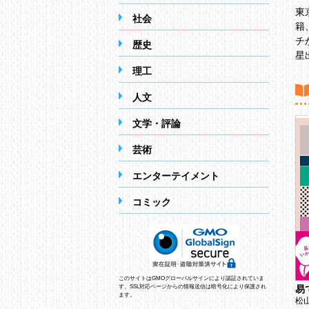
東
社会
籍
チ
歴史
星
理工
人文
文学・評論
芸術
エンターテイメント
コミック
3年の星占い 乙女座 2015
このサイトはGMOグローバルサインにより認証されていま
本当に大切にしたい日本
年-2017年
す。SSL対応ページからの情報送信は暗号化により保護され
易
の暮らし
ます。
石井ゆかり
松
中川誼美