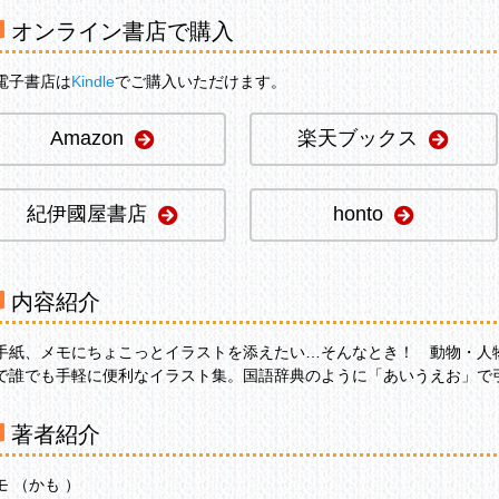
オンライン書店で購入
電子書店は
Kindle
でご購入いただけます。
Amazon
楽天ブックス
紀伊國屋書店
honto
内容紹介
手紙、メモにちょこっとイラストを添えたい…そんなとき！ 動物・人
で誰でも手軽に便利なイラスト集。国語辞典のように「あいうえお」で
著者紹介
モ （かも ）