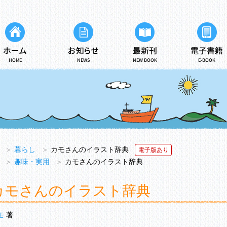
ホーム
お知らせ
最新刊
電子書籍
HOME
NEWS
NEW BOOK
E-BOOK
＞
暮らし
＞
カモさんのイラスト辞典
電子版あり
＞
趣味・実用
＞
カモさんのイラスト辞典
カモさんのイラスト辞典
モ
著