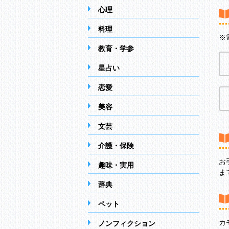
心理
料理
※
教育・学参
星占い
恋愛
美容
文芸
介護・保険
お
趣味・実用
ま
辞典
ペット
カ
ノンフィクション