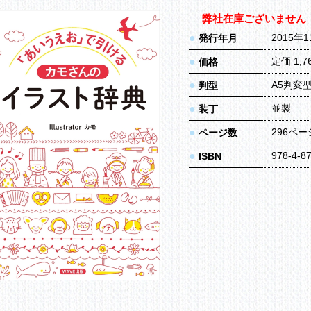
弊社在庫ございません
●
2015年
発行年月
●
定価 1,
価格
●
A5判変
判型
●
並製
装丁
●
296ペー
ページ数
●
978-4-8
ISBN