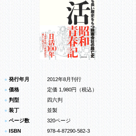
●
発行年月
2012年8月刊行
●
価格
定価 1,980円（税込）
●
判型
四六判
●
装丁
並製
●
ページ数
320ページ
●
ISBN
978-4-87290-582-3