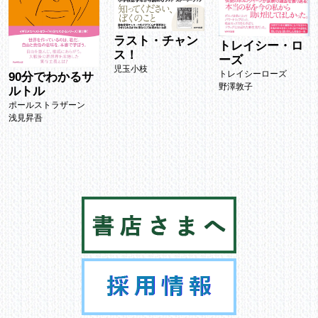
ラスト・チャン
トレイシー・ロ
ス！
ーズ
児玉小枝
トレイシーローズ
90分でわかるサ
野澤敦子
ルトル
ポールストラザーン
浅見昇吾