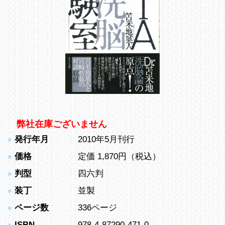
弊社在庫ございません
●
発行年月
2010年5月刊行
●
価格
定価 1,870円（税込）
●
判型
四六判
●
装丁
並製
●
ページ数
336ページ
●
ISBN
978-4-87290-471-0