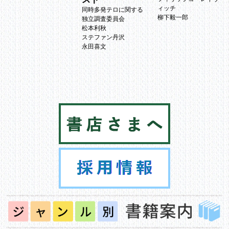
ィッチ
同時多発テロに関する
柳下毅一郎
独立調査委員会
松本利秋
ステファン丹沢
永田喜文