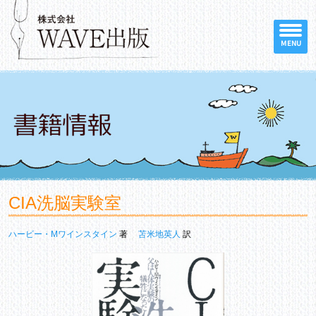
MENU
CIA洗脳実験室
ハービー・Mワインスタイン
著
苫米地英人
訳