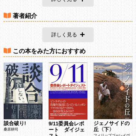
著者紹介
詳しく見る
この本をみた方におすすめ
!
ジェノサイドの
9/11委員会レポ
いばり
丘〈下〉
ート ダイジェ
研究と
スト
フィリップゴーレイヴ
斎藤茂太