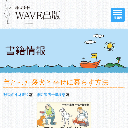
MENU
年とった愛犬と幸せに暮らす方法
獣医師 小林豊和
著
獣医師 五十嵐和恵
著