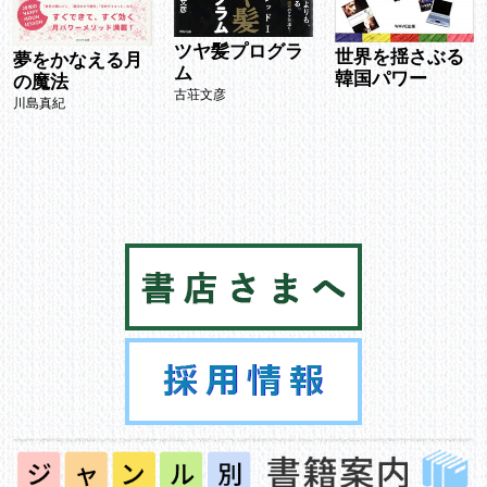
ツヤ髪プログラ
世界を揺さぶる
夢をかなえる月
ム
韓国パワー
の魔法
古荘文彦
川島真紀