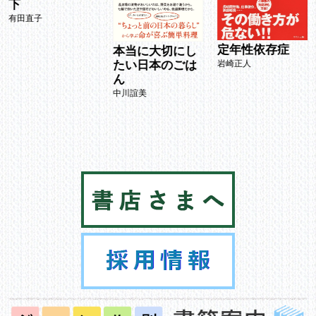
下
有田直子
定年性依存症
本当に大切にし
岩崎正人
たい日本のごは
ん
中川誼美