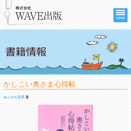
MENU
かしこい奥さま心得帖
あらかわ菜美
著