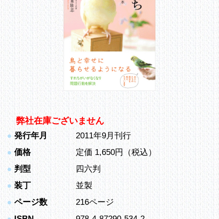
弊社在庫ございません
●
発行年月
2011年9月刊行
●
価格
定価 1,650円（税込）
●
判型
四六判
●
装丁
並製
●
ページ数
216ページ
●
ISBN
978-4-87290-534-2