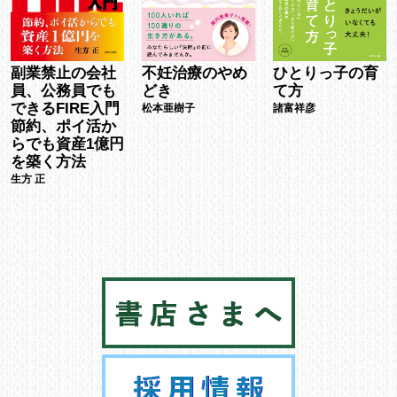
ひとりっ子の育
副業禁止の会社
不妊治療のやめ
て方
員、公務員でも
どき
できるFIRE入門
諸富祥彦
松本亜樹子
節約、ポイ活か
らでも資産1億円
を築く方法
生方 正