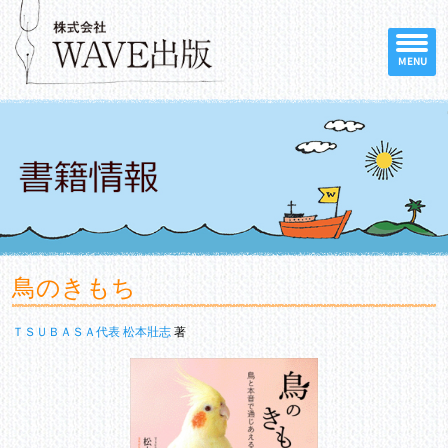
MENU
鳥のきもち
ＴＳＵＢＡＳＡ代表 松本壯志
著