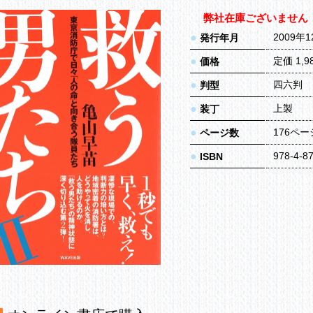
弊社在庫ございません
●
2009年
発行年月
●
定価 1,
価格
●
四六判
判型
●
上製
装丁
●
176ペー
ページ数
●
978-4-8
ISBN