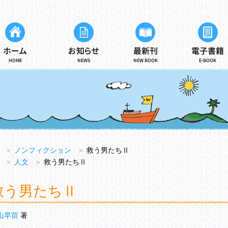
ホーム
お知らせ
最新刊
電子書籍
HOME
NEWS
NEW BOOK
E-BOOK
＞
ノンフィクション
＞
救う男たちⅡ
＞
人文
＞
救う男たちⅡ
救う男たちⅡ
山早苗
著