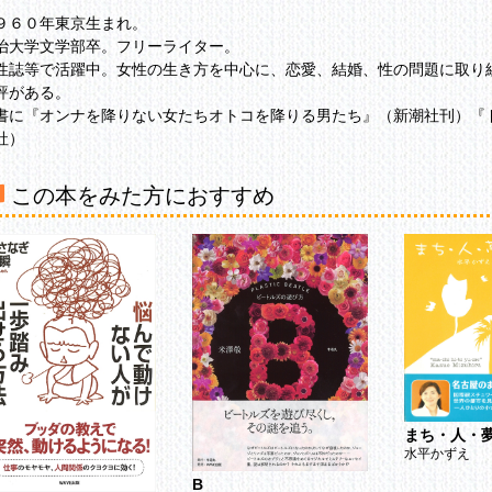
９６０年東京生まれ。
治大学文学部卒。フリーライター。
性誌等で活躍中。女性の生き方を中心に、恋愛、結婚、性の問題に取り
評がある。
書に『オンナを降りない女たちオトコを降りる男たち』（新潮社刊）『
社）
この本をみた方におすすめ
まち・人・
水平かずえ
B