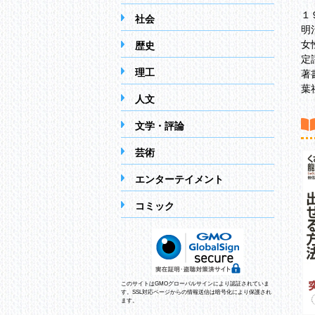
１
社会
明
女
歴史
定
理工
著
葉
人文
文学・評論
芸術
エンターテイメント
コミック
このサイトはGMOグローバルサインにより認証されていま
す。SSL対応ページからの情報送信は暗号化により保護され
ます。