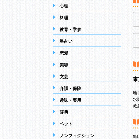
心理
料理
教育・学参
星占い
恋愛
美容
文芸
東
介護・保険
地
水
趣味・実用
救
辞典
ペット
ノンフィクション
亀