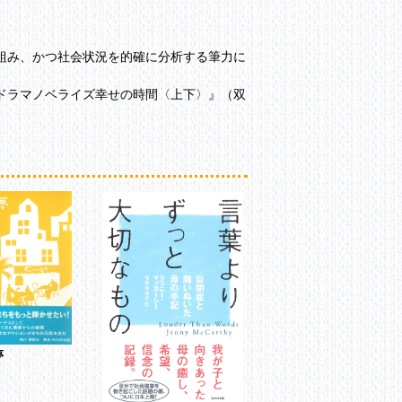
組み、かつ社会状況を的確に分析する筆力に
ドラマノベライズ幸せの時間〈上下〉』（双
夢