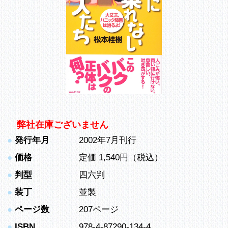
弊社在庫ございません
●
発行年月
2002年7月刊行
●
価格
定価 1,540円（税込）
●
判型
四六判
●
装丁
並製
●
ページ数
207ページ
●
ISBN
978-4-87290-134-4