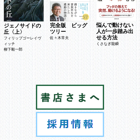
悩んで動けない
完全版 ビッグ
ジェノサイドの
人が一歩踏み出
ツリー
丘〈上〉
せる方法
佐々木常夫
フィリップゴーレイヴ
くさなぎ龍瞬
ィッチ
柳下毅一郎