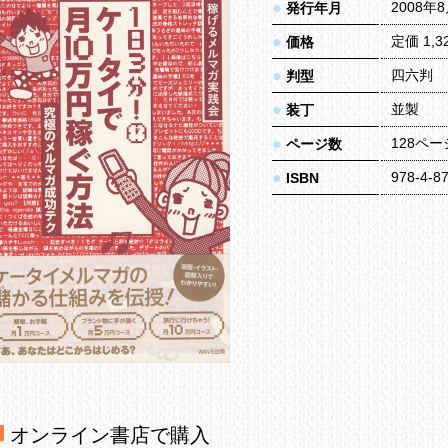
●
2008年
発行年月
●
定価 1,
価格
●
四六判
判型
●
並製
装丁
●
128ペー
ページ数
●
978-4-8
ISBN
オンライン書店で購入