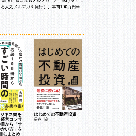
「読者に喜ばれるメルマガ」と「稼げるメル
る人気メルマガを発行し、年間100万円単
はじめての不動産投資
失職女子。
ビジネス書を
た経営コンサ
長谷川高
大和彩
00冊から「す
つかい方」を
冊にまとめ