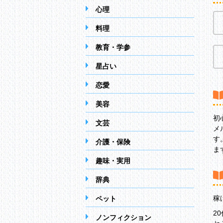
心理
料理
教育・学参
星占い
恋愛
美容
初
文芸
メ
す
介護・保険
ま
趣味・実用
辞典
稼
ペット
2
ノンフィクション