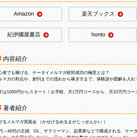
Amazon
楽天ブックス
紀伊國屋書店
honto
内容紹介
心者でも稼げる、ケータイメルマガ絶対成功の極意とは？
ルマガの利点や、創刊までの流れから稼ぎ方まで、体験談や図解を入れ
。
ずは1000円からスタート！お手軽、月1万円コースから、月10万円コ
著者紹介
げるメルマガ実践会 （かせげるめるまがじっせんかい ）
0代～40代の主婦、OL、サラリーマン、起業家などで構成される、ケー