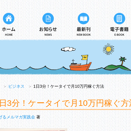
ホーム
お知らせ
最新刊
電子書籍
HOME
NEWS
NEW BOOK
E-BOOK
＞
ビジネス
＞
1日3分！ケータイで月10万円稼ぐ方法
1日3分！ケータイで月10万円稼ぐ方
げるメルマガ実践会
著