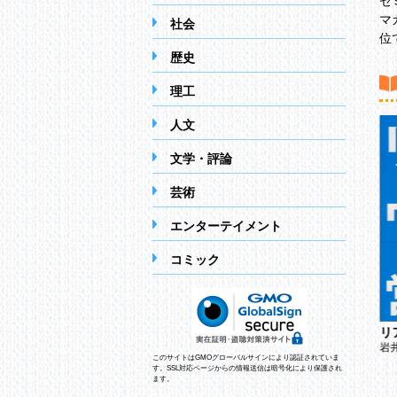
セ
マ
社会
位
歴史
理工
人文
文学・評論
芸術
エンターテイメント
コミック
リ
誰も教えてくれなかった
成り上がれ！
海外不動産投資
岩
甲田英司
このサイトはGMOグローバルサインにより認証されていま
大家実幸
す。SSL対応ページからの情報送信は暗号化により保護され
ます。