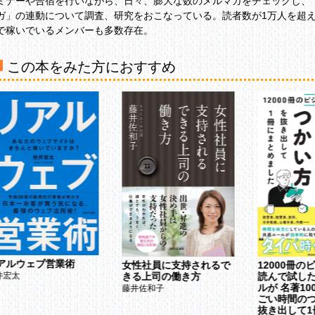
ミナーや合宿を行いながら、日々、膨大な数のメルマガをチェックし、
ガ」の連動について調査、研究をおこなっている。読者数が1万人を超え
で稼いでいるメンバーも多数存在。
この本をみた方におすすめ
アルウェブ営業術
12000冊の
女性社員に支持されるで
読んで試し
きる上司の働き方
井宏太
ルが 名著1
藤井佐和子
ごい時間の
抜き出して1