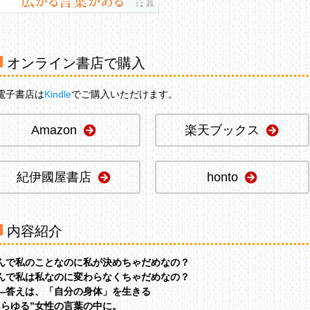
オンライン書店で購入
電子書店は
Kindle
でご購入いただけます。
Amazon
楽天ブックス
紀伊國屋書店
honto
内容紹介
んで私のことなのに私が決めちゃだめなの？
んで私は私なのに変わらなくちゃだめなの？
―答えは、「自分の身体」を生きる
あらゆる”女性の言葉の中に。