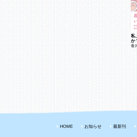
私
ずっと彼女がいないあな
結婚に至る恋愛、至らな
か
たへ
い恋愛
香
諸富祥彦
酒井冬雪
HOME
お知らせ
最新刊