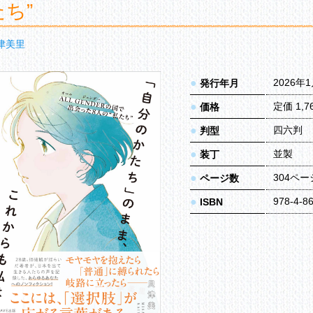
たち”
津美里
●
2026年
発行年月
●
定価 1,
価格
●
四六判
判型
●
並製
装丁
●
304ペー
ページ数
●
978-4-8
ISBN