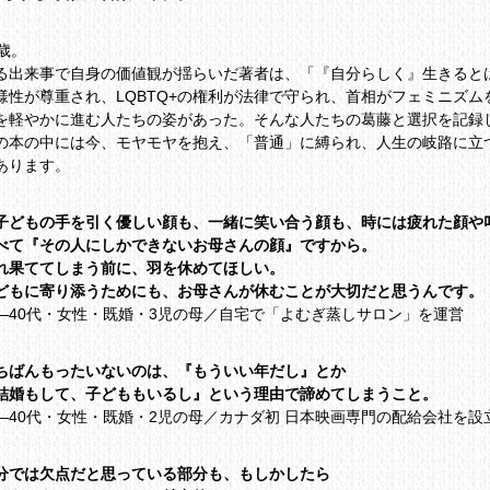
8歳。
る出来事で自身の価値観が揺らいだ著者は、「『自分らしく』生きると
様性が尊重され、LQBTQ+の権利が法律で守られ、首相がフェミニズ
を軽やかに進む人たちの姿があった。そんな人たちの葛藤と選択を記録
の本の中には今、モヤモヤを抱え、「普通」に縛られ、人生の岐路に立
あります。
子どもの手を引く優しい顔も、一緒に笑い合う顔も、時には疲れた顔や
べて『その人にしかできないお母さんの顔』ですから。
れ果ててしまう前に、羽を休めてほしい。
どもに寄り添うためにも、お母さんが休むことが大切だと思うんです。
―40代・女性・既婚・3児の母／自宅で「よむぎ蒸しサロン」を運営
ちばんもったいないのは、『もういい年だし』とか
結婚もして、子どももいるし』という理由で諦めてしまうこと。
―40代・女性・既婚・2児の母／カナダ初 日本映画専門の配給会社を設
分では欠点だと思っている部分も、もしかしたら