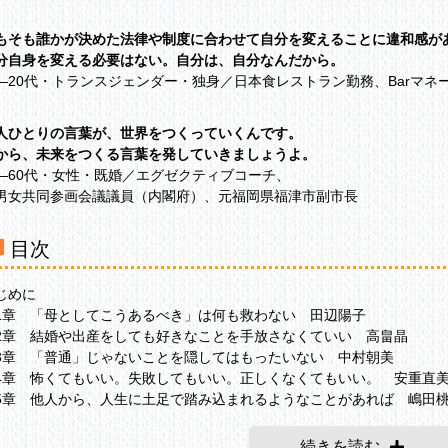
もそも誰かが決めた法律や制度に合わせて自分を変えることに違和感が
分自身を変える必要はない。自分は、自分なんだから。
―20代・トランスジェンダー・独身／日本食レストラン勤務、Barマネ
人ひとりの言葉が、世界をつくっていくんです。
から、未来をつくる言葉を発していきましょうよ。
―60代・女性・既婚／エグゼクティブコーチ、
男女共同参画会議議員（内閣府）、元福岡県福津市副市長
目次
じめに
1章 「母としてこうあるべき」は何も救わない 田辺陽子
2章 結婚や出産をしても好きなことを手放さなくていい 高畠晶
3章 「普通」じゃないことを隠してはもったいない 中村朝美
4章 怖くてもいい。失敗してもいい。正しくなくてもいい。 安重直
5章 他人から、人生に土足で踏み込まれるようなことがあれば 嶋田
6章 「家族のかたち」にもっと想像の幅があったらいい 鈴木まど佳
7章 母の血が流れる身体とセクシュアリティと二つの夢と 板橋いこ
続きを読む