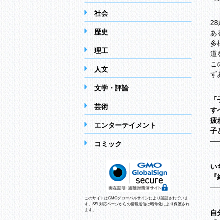
社会
2
歴史
あ
多
理工
道
こ
人文
ず
文学・評論
「
芸術
す
疲
エンターテイメント
子
―
コミック
い
『
―
このサイトはGMOグローバルサインにより認証されていま
す。SSL対応ページからの情報送信は暗号化により保護され
ます。
自