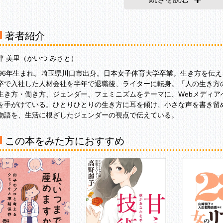
8章 誰かとつながるための「明日をつくる言葉」を。 松田美幸
わりに
著者紹介
津 美里（かいつ みさと）
996年生まれ。埼玉県川口市出身。日本女子体育大学卒業。生き方を伝
卒で入社した人材会社を半年で退職後、ライターに転身。「人の生き方
生き方・働き方、ジェンダー、フェミニズムをテーマに、Webメディア
を手がけている。ひとりひとりの生き方に耳を傾け、小さな声を書き留
物語を、生活に根ざしたジェンダーの視点で伝えている。
この本をみた方におすすめ