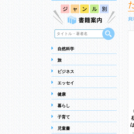
貝
自然科学
旅
ビジネス
エッセイ
健康
暮らし
子育て
児童書