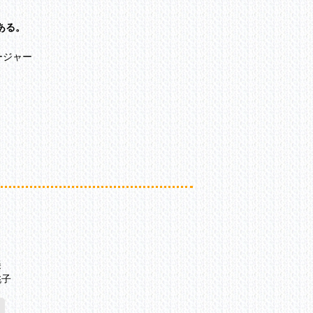
ある。
ージャー
美
桃子