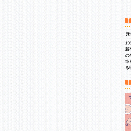
第
お
貝
1
新
の
筆
る