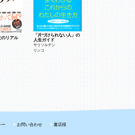
求められない女
加納梨津
「片づけられない人」の
女のリアル
人生ガイド
サリソルデン
リンコ
シー
お問い合わせ
書店様