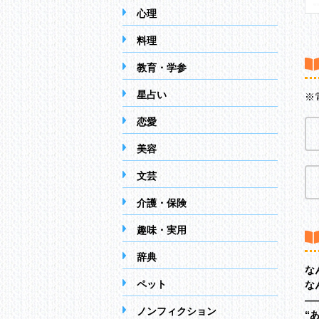
心理
料理
教育・学参
星占い
※
恋愛
美容
文芸
介護・保険
趣味・実用
辞典
な
ペット
な
―
ノンフィクション
“