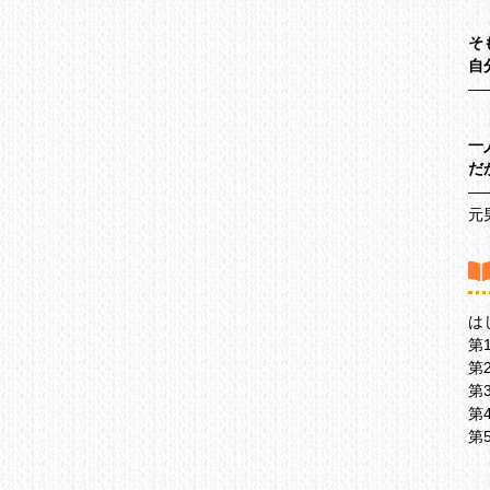
そ
自
―
一
だ
―
元
は
第
第
第
第
第
第
第