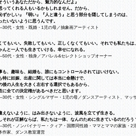
そういうあなただから、魅力的なんだよ』
思ってくれる人もいるかもしれません。だから、
恥ずかしい』『弱い』『人と違う』と思う部分を隠してしまうのは、
ったいないように思うんです。
―30代・女性・既婚・1児の母／抽象画アーティスト
くてもいい。失敗してもいい。正しくなくてもいい。それでも私たちは
ゃんと一人でも生きていける。幸せになれる。
―50代・女性・独身／アパレル&セレクトショップオーナー
事も、趣味も、結婚も、誰にもコントロールされてはいけない。
も特に妊娠、出産に関しては本当に命懸けで、
の後の人生を大きく左右する選択でもあるから、
性に全ての決定権があるべきだと思います。
―30代・女性・シングルマザー・1児の母／ダンスアーティスト、マッ
違えないように、はみ出さないように、波風を立てず生きる。
しそれが正解ならば、私たちは一体、なんのために生きているのだろう
―30代・ノンバイナリー・クィア・国際同性婚・ママとママの家族・2
本作家、ダンス教室運営