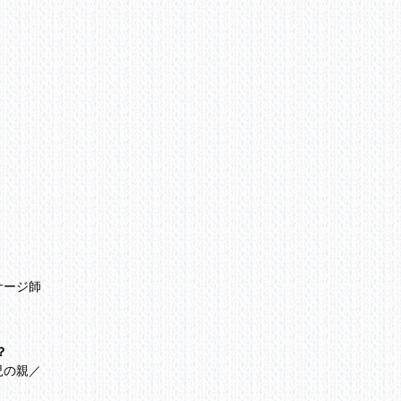
、
サージ師
？
児の親／