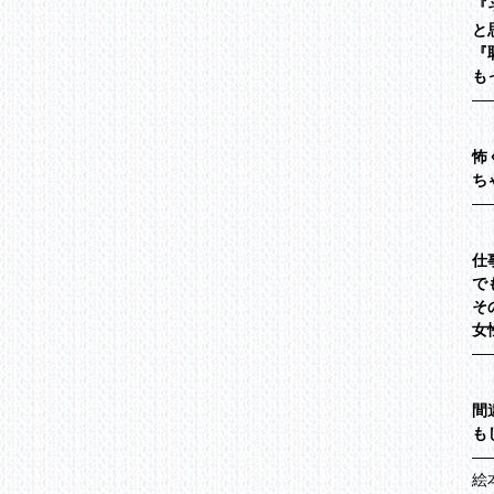
『
と
『
も
―
怖
ち
―
仕
で
そ
女
―
間
も
―
絵