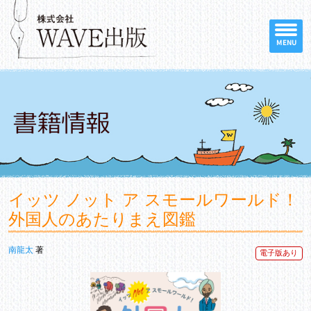
MENU
イッツ ノット ア スモールワールド！
外国人のあたりまえ図鑑
南龍太
著
電子版あり