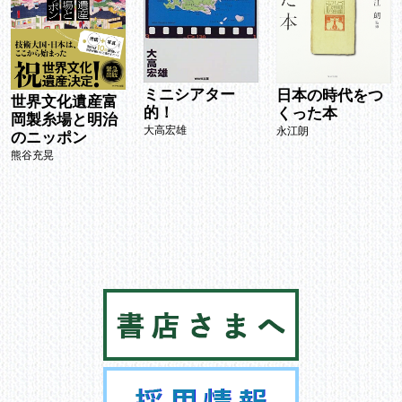
ミニシアター
日本の時代をつ
世界文化遺産富
的！
くった本
岡製糸場と明治
大高宏雄
永江朗
のニッポン
熊谷充晃