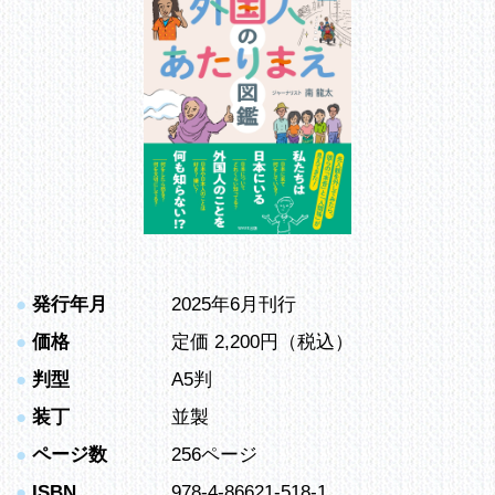
●
発行年月
2025年6月刊行
●
価格
定価 2,200円（税込）
●
判型
A5判
●
装丁
並製
●
ページ数
256ページ
●
ISBN
978-4-86621-518-1