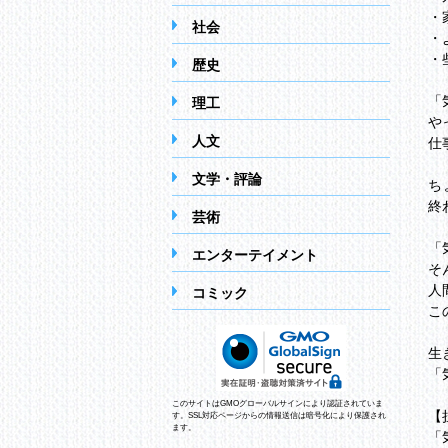
・
社会
・
・
歴史
「
理工
や
人文
仕
文学・評論
ち
終
芸術
「
エンターテイメント
そ
人
コミック
こ
生
「
このサイトはGMOグローバルサインにより認証されていま
【
す。SSL対応ページからの情報送信は暗号化により保護され
ます。
「