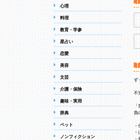
心理
料理
教育・学参
星占い
恋愛
美容
文芸
ず
介護・保険
不
趣味・実用
「
負
辞典
ペット
・
・
ノンフィクション
・