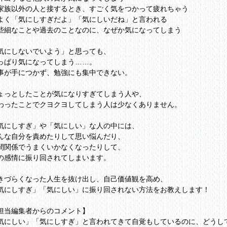
家族以外の人と接するとき、すごく気をつかって疲れちゃう
よく「気にしすぎだよ」「気にしいだね」と言われる
些細なことや過去のことなのに、なぜか気になってしまう
気にしないでいよう」と思っても、
っぱり気になってしまう……。
事が手につかず、勉強にも集中できない。
ょっとしたことが気になりすぎてしまう人や、
わったことでクヨクヨしてしまう人は少なくありません。
気にしすぎ」や「気にしい」な人の中には、
んな自分を責めたりして思い悩んだり、
間関係でうまくいかなくなったりして、
の感情に振り回されてしまいます。
きづらくなった人生を抜け出し、自己価値観を高め、
気にしすぎ」「気にしい」に振り回されない方法をお教えします！
担当編集者からのコメント】
気にしい」「気にしすぎ」と言われてきて自覚もしているのに、どうし