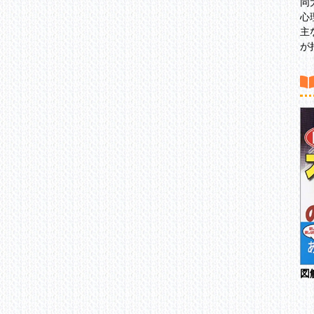
同
心
主
が
図
大恐慌でもあなたの資産
大
を3倍にする投資術
諸星きぼう