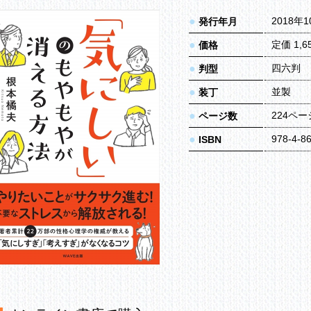
●
2018年
発行年月
●
定価 1,
価格
●
四六判
判型
●
並製
装丁
●
224ペー
ページ数
●
978-4-8
ISBN