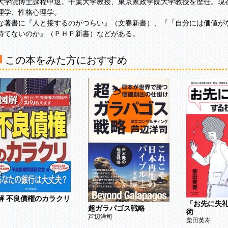
大学院博士課程中退。千葉大学教授、東京家政学院大学教授を歴任。現
理学、性格心理学。
な著書に『人と接するのがつらい』（文春新書）、『「自分には価値が
持てないのか』（ＰＨＰ新書）などがある。
この本をみた方におすすめ
解 不良債権のカラクリ
「お先に失
超ガラパゴス戦略
術
芦辺洋司
柴田英寿