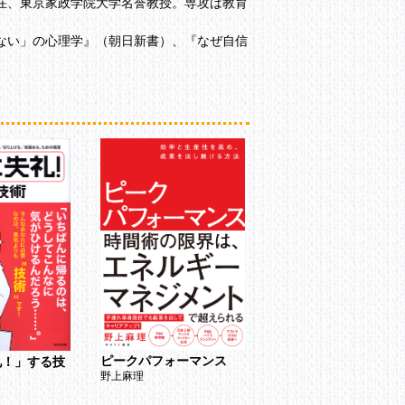
在、東京家政学院大学名誉教授。専攻は教育
ない」の心理学』（朝日新書）、『なぜ自信
未来学
ピークパフォーマンス
礼！」する技
根本昌彦
野上麻理