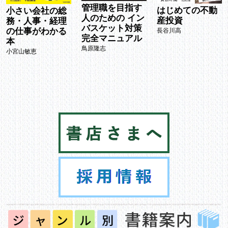
管理職を目指す
はじめての不動
小さい会社の総
人のための イン
産投資
務・人事・経理
バスケット対策
の仕事がわかる
長谷川高
完全マニュアル
本
鳥原隆志
小宮山敏恵