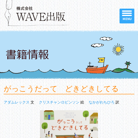
MENU
がっこうだって どきどきしてる
アダムレックス
文
クリスチャンロビンソン
絵
なかがわちひろ
訳