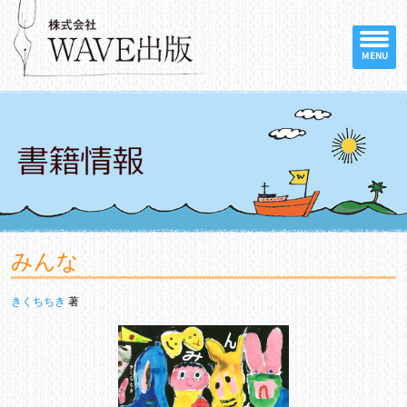
MENU
みんな
きくちちき
著