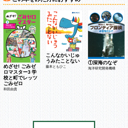
こんなかいじゅ
うみたことない
①深海のなぞ
めざせ! ごみゼ
藤本ともひこ
海洋研究開発機構
ロマスター3 学
校と町でレッツ
ごみゼロ
和田由貴