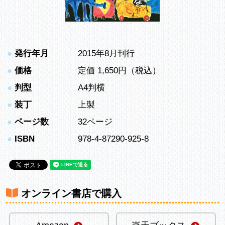
●
発行年月
2015年8月刊行
●
価格
定価 1,650円（税込）
●
判型
A4判横
●
装丁
上製
●
ページ数
32ページ
●
ISBN
978-4-87290-925-8
オンライン書店で購入