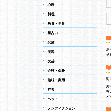
心理
料理
教育・学参
星占い
恋愛
深
美容
そ
文芸
介護・保険
海
趣味・実用
海
辞典
有
ど
ペット
ノンフィクション