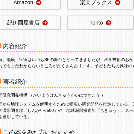
Amazon
楽天ブックス
紀伊國屋書店
honto
内容紹介
海、地底、宇宙はいつもSFの舞台となってきましたが、科学技術のお
れでもまだわからないところがたくさんあります。子どもたちの興味の
著者紹介
洋研究開発機構 （かいようけんきゅうかいはつきこう ）
洋から地球システムを解明するために幅広い研究開発を推進している、
人潜水調査船「しんかい6500」や、地球深部探査船「ちきゅう」、ス
を運用している。
この本をみた方におすすめ