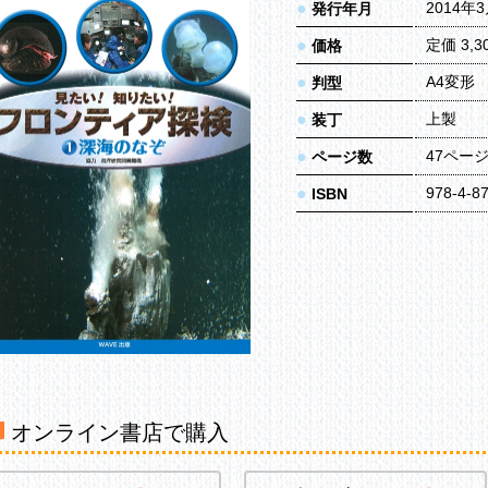
●
2014年
発行年月
●
定価 3,
価格
●
A4変形
判型
●
上製
装丁
●
47ペー
ページ数
●
978-4-8
ISBN
オンライン書店で購入