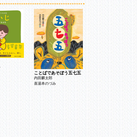
る
ことばであそぼう五七五
内田麟太郎
りんご ぽとん
喜湯本のづみ
新井洋行