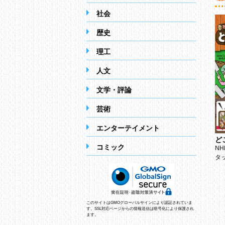
社会
歴史
理工
人文
文学・評論
芸術
ずっと
エンターテイメント
ケイトクライス
ゴリラでたまご
サラクライス
ど
内田麟太郎
なかがわちひろ
コミック
N
日隈みさき
タ
このサイトはGMOグローバルサインにより認証されていま
す。SSL対応ページからの情報送信は暗号化により保護され
ます。