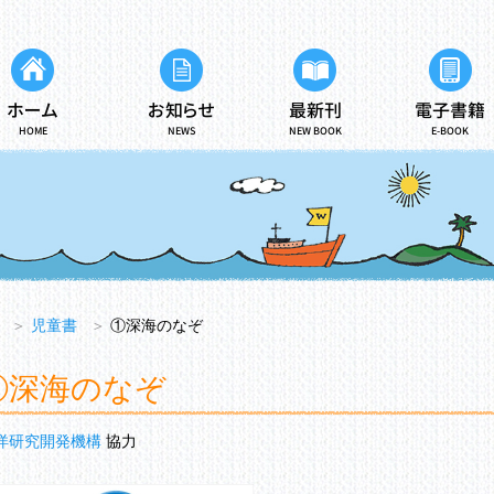
ホーム
お知らせ
最新刊
電子書籍
HOME
NEWS
NEW BOOK
E-BOOK
＞
児童書
＞
①深海のなぞ
①深海のなぞ
洋研究開発機構
協力