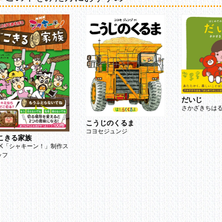
だいじ
さかざきちは
こうじのくるま
コヨセジュンジ
こきる家族
HK「シャキーン！」制作ス
ッフ