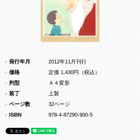
●
発行年月
2012年11月刊行
●
価格
定価 1,430円（税込）
●
判型
Ａ４変形
●
装丁
上製
●
ページ数
32ページ
●
ISBN
978-4-87290-900-5