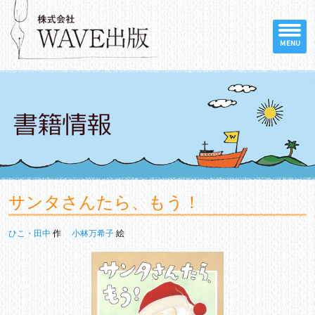
MENU
サンタさんたら、もう！
ひこ・田中
作
小林万希子
絵