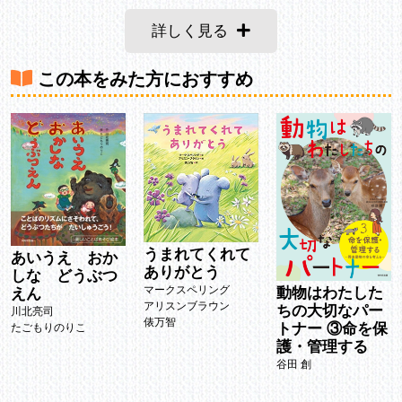
詳しく見る
この本をみた方におすすめ
うまれてくれて
あいうえ おか
ありがとう
しな どうぶつ
マークスペリング
動物はわたした
えん
アリスンブラウン
ちの大切なパー
川北亮司
俵万智
トナー ③命を保
たごもりのりこ
護・管理する
谷田 創