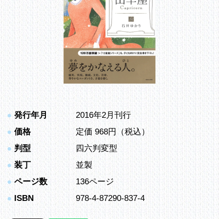
●
発行年月
2016年2月刊行
●
価格
定価 968円（税込）
●
判型
四六判変型
●
装丁
並製
●
ページ数
136ページ
●
ISBN
978-4-87290-837-4