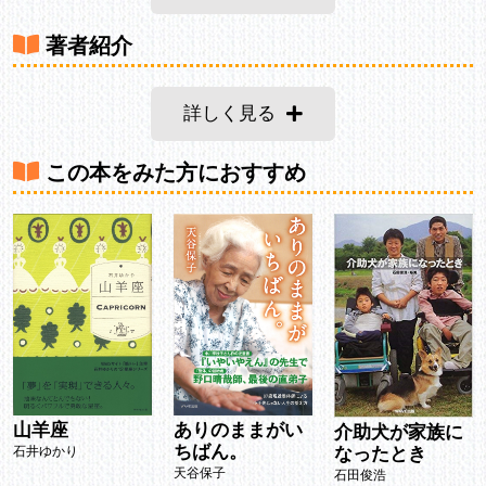
著者紹介
詳しく見る
この本をみた方におすすめ
山羊座
ありのままがい
介助犬が家族に
ちばん。
石井ゆかり
なったとき
天谷保子
石田俊浩