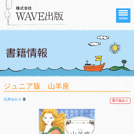
MENU
ジュニア版 山羊座
石井ゆかり
著
電子版あり