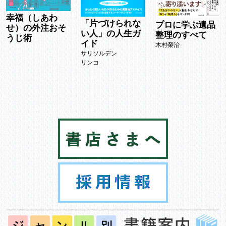
幸福（しあわ
「片づけられな
プロに学ぶ遺品
せ）の外注おそ
い人」の人生ガ
整理のすべて
うじ術
イド
木村榮治
サリソルデン
リンコ