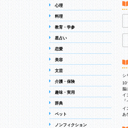
心理
料理
教育・学参
星占い
恋愛
美容
文芸
シ
介護・保険
1
脳
趣味・実用
イ
『
辞典
イ
ペット
あ
ノンフィクション