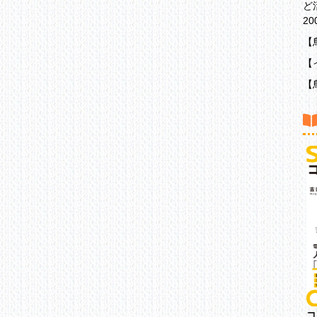
ど
〔
2
使
【
完
【
第
【
〔
目
方
第
［
整
方
洞
第
［
ゼ
「
コ