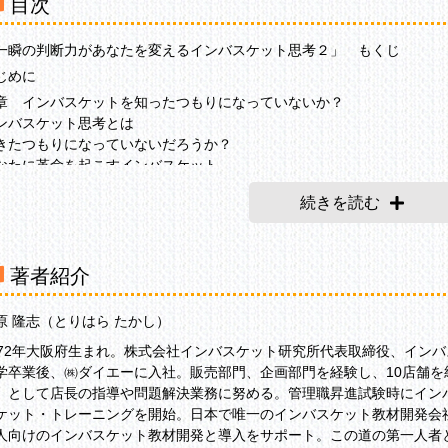
目次
一瞬の判断力があなたを変えるインバスケット思考２」 もくじ
じめに
章 インバスケットを知ったつもりになっていないか？
ンバスケット思考とは
きたつもりになっていないだろうか？
なたに革命を起こすインバスケット
頭に入った」と「できる」の違い
続きを読む
ンバスケット・トレーニングのルール
ロローグ「ケーキのたまが和菓子を売る？」
実践問題 インバスケット中級編「和菓子のたま」】
著者紹介
1案件「パッケージ、どうしましょう？」
原 隆志（とりはら たかし）
解説〕判断のはじめのプロセスとは？
972年大阪府生まれ。株式会社インバスケット研究所代表取締役、イン
イミングを逃さない意思決定力
学卒業後、㈱ダイエーに入社。販売部門、企画部門を経験し、10店舗
スクを見積もる洞察力
）として店長の指導や問題解決業務に努める。管理職昇進試験時にイン
組みをはずす想像力
ケット・トレーニングを開始。日本で唯一のインバスケット教材開発会
人向けのインバスケット教材開発と導入をサポート。この道の第一人者
2案件「当社のものは問題なさそうです」