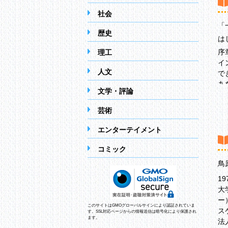
社会
「
歴史
は
序
理工
イ
人文
で
あ
文学・評論
「
イ
芸術
プ
エンターテイメント
【
コミック
第
鳥
〔
1
タ
大
リ
ー
枠
このサイトはGMOグローバルサインにより認証されていま
ス
す。SSL対応ページからの情報送信は暗号化により保護され
ます。
法
第