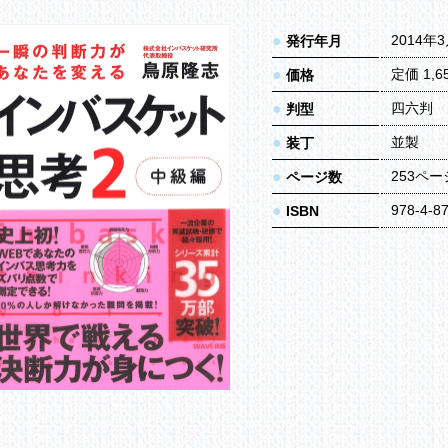
●
2014年
発行年月
●
定価 1,
価格
●
四六判
判型
●
並製
装丁
●
253ペー
ページ数
●
978-4-8
ISBN