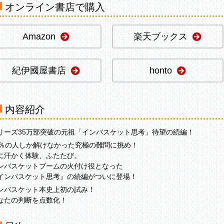
オンライン書店で購入
Amazon
楽天ブックス
紀伊國屋書店
honto
内容紹介
リーズ35万部突破の元祖「インバスケット思考」待望の続編！
0％の人しか解けなかった究極の難問に挑め！
に汗かく体験、ふたたび。
ンバスケットブームの火付け役となった
インバスケット思考』の続編がついに登場！
ンバスケット本史上初の試み！
なたの判断を点数化！