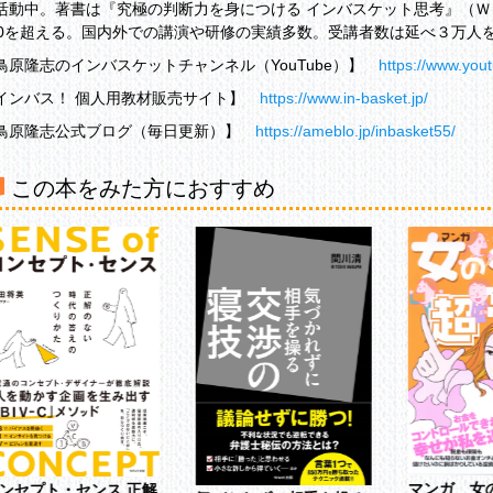
活動中。著書は『究極の判断力を身につける インバスケット思考』（Ｗ
解説〕不確実な情報からどう判断するか？
00を超える。国内外での講演や研修の実績多数。受講者数は延べ３万人
える情報を選び取る問題分析力
鳥原隆志のインバスケットチャンネル（YouTube）】
https://www.yo
全な意思決定と応急の意思決定
インバス！ 個人用教材販売サイト】
https://www.in-basket.jp/
3案件「次のステップ、どうお考えですか？」
鳥原隆志公式ブログ（毎日更新）】
https://ameblo.jp/inbasket55/
解説〕リーダーが持つべき最終目標とは？
的達成の道筋となる戦略思考
この本をみた方におすすめ
向性を示す当事者意識
4案件「和菓子バイキング、ひらめきました！」
解説］なぜその行動が問題になるのか?
合性で考える問題発見力
向性を見定める方針管理力
察力で長期的な視点をもつ
5案件「米粉20キロ、廃棄しますよ!」
解説］失敗をどうとらえるべきか？
ロベースで考える創造力
やめる」という高度な意思決定力
マンガ 女
ンセプト・センス 正解