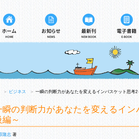
ホーム
お知らせ
最新刊
電子書籍
HOME
NEWS
NEW BOOK
E-BOOK
＞
ビジネス
＞
一瞬の判断力があなたを変えるインバスケット思考2
一瞬の判断力があなたを変えるイン
級編～
原隆志
著