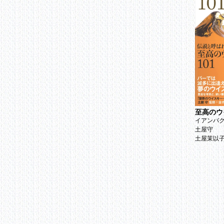
人は過
空腹の
水分も
効果が
石原式
第3章 
現代人
低体温
低体温
バッチ
至高のウ
25歳からのコツ 実践編
奥津典子の台所の学校
イアンバ
奥津典子
土屋守
第4章 
土屋茉以
どうし
「精力
40過ぎ
テスト
足腰が
男にと
男性欲
体力と