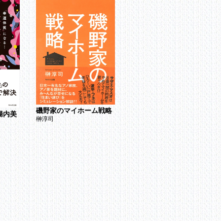
磯野家のマイホーム戦略
腸内美
保健室の先生がお母さん
榊淳司
に教える 小学生のための
歯のはなし
渡邊真亀子