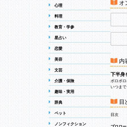
オ
心理
料理
教育・学参
星占い
恋愛
美容
内
文芸
下半身
介護・保険
ボロボロ
いつまで
趣味・実用
目
辞典
ペット
目次
ノンフィクション
プロロー