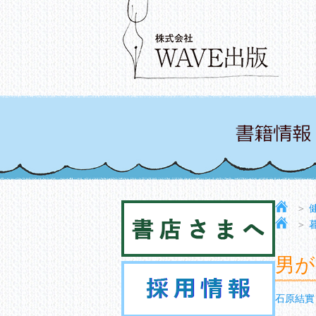
＞
＞
男が
石原結實