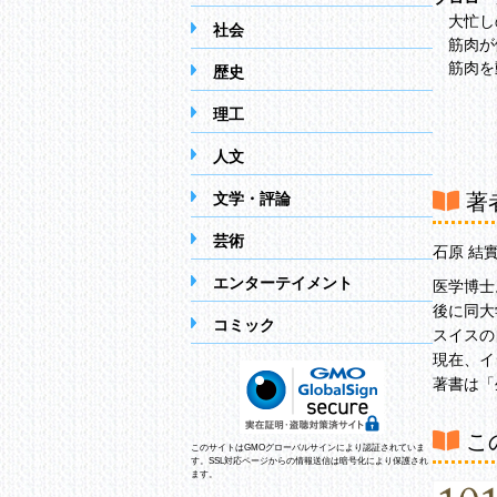
大忙し
社会
筋肉が
筋肉を
歴史
理工
第1章 
不調な
人文
下半身
尻が垂
文学・評論
著
汗が出
「決断
芸術
石原 結
男にと
筋力と
エンターテイメント
医学博士
陽性か
後に同大
疲れた
コミック
スイスの
病気に
現在、イ
モテた
著書は「
女性の
女性が
こ
このサイトはGMOグローバルサインにより認証されていま
す。SSL対応ページからの情報送信は暗号化により保護され
第2章 
ます。
今こそ