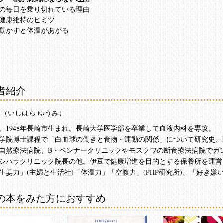
の毎日を乗り切れている理由
健康維持のヒミツ
動かすと体温があがる
男の健康は足腰で決まる
男の共通伝は下半身の弱り
の強さは男の強さと比例する
れ、太ももが細くなってきたら要注意
者紹介
ると、その時点で体温が一度程度上がる
力、倫理的思考力」も下半身から
實（いしはら ゆうみ）
って大敵は「腎虚」
血流を高める下半身運動メニュー
。1948年長崎市生まれ。長崎大学医学部を卒業して血液内科を専攻。

陰性か把握しよう
学院博士課程で「白血球の働きと食物・運動の関係」について研究史、
ときは、体を動かしてから休む
自然療法病院、B・ベンナークリニックやモスクワの断食療法病院でガ
ならない生活スタイルも重要
シハラクリニック院長の他。伊豆で健康増進を目的とする保養所を運営。
いなら足腰を鍛えよ
生姜力」(主婦と生活社)「体温力」「空腹力」(PHP研究所)、「好き嫌
本能は強い男性を好む
魅力を感じる部分
の本をみた方におすすめ
男のダイエット、成功の秘訣
肥満から脱却する！