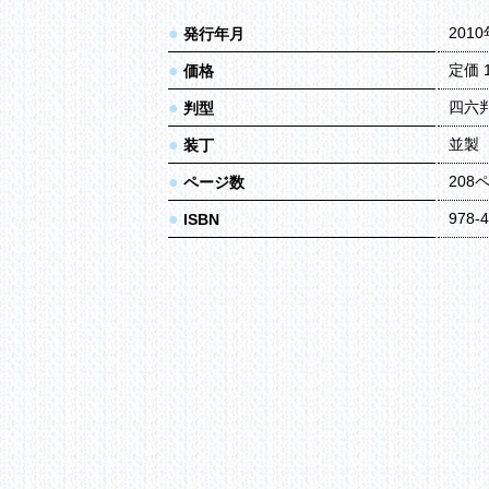
●
201
発行年月
●
定価 
価格
●
四六
判型
●
並製
装丁
●
208
ページ数
●
978-4
ISBN