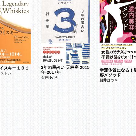
食に対応するメカニズムを持たない
効用
肥満になる大敵
実感できる男のダイエット法
ダイエット法の効果
体温を上げる5つの法則
の深刻な低体温化
は病気になりやすい体をつくる
化を引き起こす元凶
リ体温が上がる5つの法則
3年の星占い 天秤座 2015
イスキー１０１
幸運体質になる！
年-2017年
クストン
容メソッド
石井ゆかり
精力アップの鉄則
藤井はづき
子
て性欲がないのか？
絶倫」の仕組み
たら男も「更年期」に注意！
ステロンを増やすには
とよくなると性機能障害は治まる
ってペニスとは何か？
を高める食生活の実践
精力に自信がない男性に効く根菜