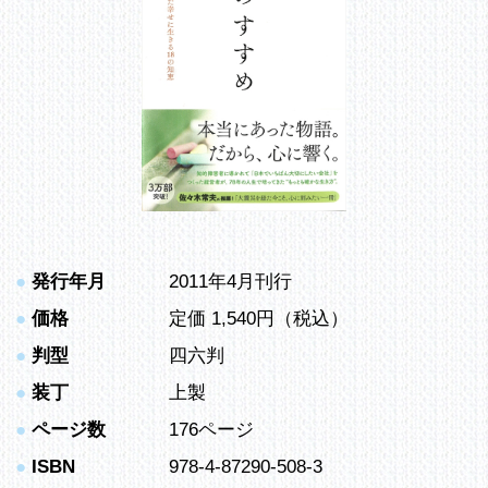
●
発行年月
2011年4月刊行
●
価格
定価 1,540円（税込）
●
判型
四六判
●
装丁
上製
●
ページ数
176ページ
●
ISBN
978-4-87290-508-3