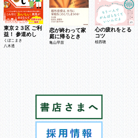
東京２３区 ご利
心の疲れをとる
恋が終わって家
益！ 参道めし
コツ
庭に帰るとき
くぼこまき
植西聰
亀山早苗
八木透