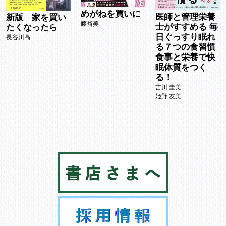
めがねを買いに
医師と管理栄養
新版 家を買い
藤裕美
士がすすめる 毎
たくなったら
日ぐっすり眠れ
長谷川高
る７つの食習慣
食事と栄養で快
眠体質をつく
る！
吉川 圭美
姫野 友美