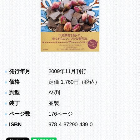
●
発行年月
2009年11月刊行
●
価格
定価 1,760円（税込）
●
判型
A5判
●
装丁
並製
●
ページ数
176ページ
●
ISBN
978-4-87290-439-0