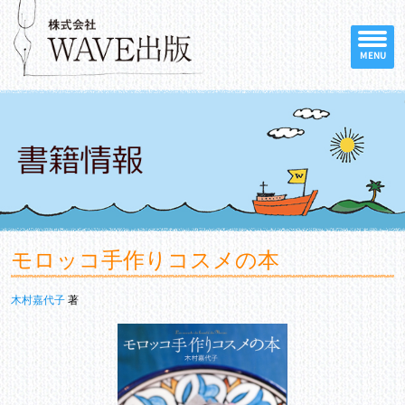
MENU
モロッコ手作りコスメの本
木村嘉代子
著