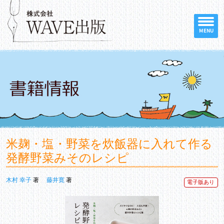
MENU
米麹・塩・野菜を炊飯器に入れて作る
発酵野菜みそのレシピ
木村 幸子
著
藤井寛
著
電子版あり