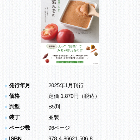
●
発行年月
2025年1月刊行
●
価格
定価 1,870円（税込）
●
判型
B5判
●
装丁
並製
●
ページ数
96ページ
●
ISBN
978-4-86621-506-8