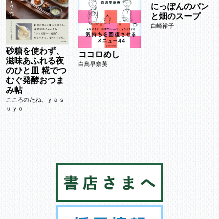
にっぽんのパン
と畑のスープ
白崎裕子
砂糖を使わず、
ココロめし
滋味あふれる夜
白鳥早奈英
のひと皿 糀でつ
むぐ発酵おつま
み帖
こころのたね。ｙａｓ
ｕｙｏ