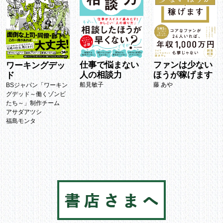
仕事で悩まない
ファンは少ない
ワーキングデッ
人の相談力
ほうが稼げます
ド
船見敏子
藤 あや
BSジャパン「ワーキン
グデッド～働くゾンビ
たち～」制作チーム
アサダアツシ
福島モンタ