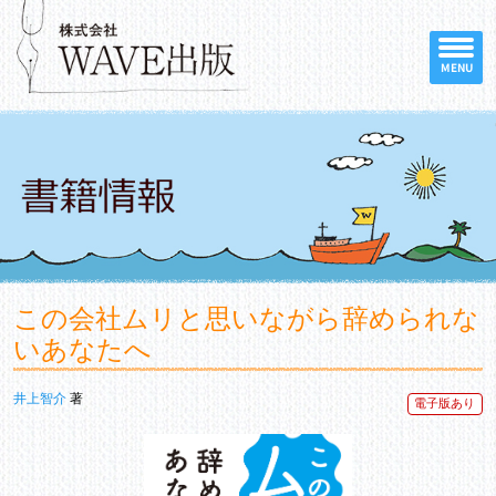
MENU
この会社ムリと思いながら辞められな
いあなたへ
井上智介
著
電子版あり