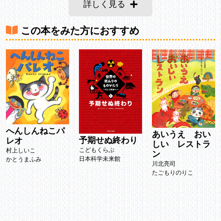
詳しく見る
この本をみた方におすすめ
へんしんねこパ
あいうえ おい
予期せぬ終わり
レオ
しい レストラ
こどもくらぶ
村上しいこ
ン
日本科学未来館
かとうまふみ
川北亮司
たごもりのりこ