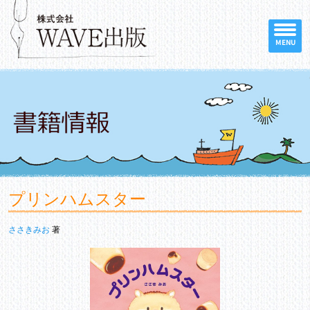
MENU
プリンハムスター
ささきみお
著