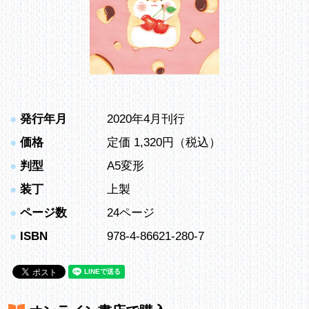
●
発行年月
2020年4月刊行
●
価格
定価 1,320円（税込）
●
判型
A5変形
●
装丁
上製
●
ページ数
24ページ
●
ISBN
978-4-86621-280-7