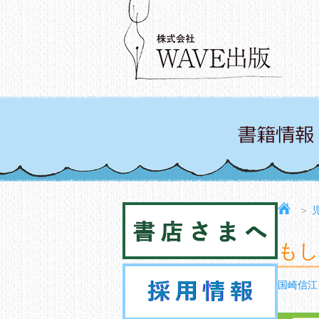
＞
もし
国崎信江