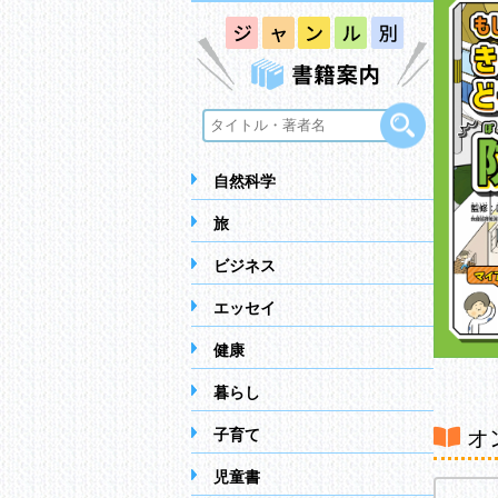
自然科学
旅
ビジネス
エッセイ
健康
暮らし
オ
子育て
児童書