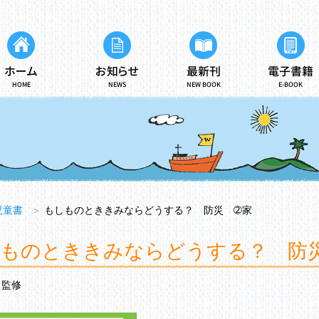
ホーム
お知らせ
最新刊
電子書籍
HOME
NEWS
NEW BOOK
E-BOOK
児童書
＞
もしものとききみならどうする？ 防災 ➁家
ものとききみならどうする？ 防
監修