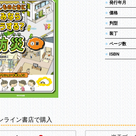
●
発行年月
●
価格
●
判型
●
装丁
●
ページ数
●
ISBN
ンライン書店で購入