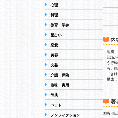
心理
料理
教育・学参
星占い
内
恋愛
地震、
美容
知識が
う行動
文芸
も。臨
「きけ
介護・保険
構成し
趣味・実用
辞典
著
ペット
国崎 信
ノンフィクション