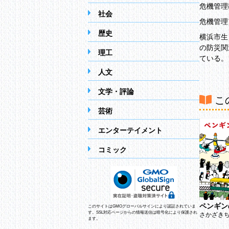
危機管理
社会
危機管理
歴史
横浜市生
の防災関
理工
ている。
人文
文学・評論
こ
芸術
エンターテイメント
コミック
ペンギン
このサイトはGMOグローバルサインにより認証されていま
す。SSL対応ページからの情報送信は暗号化により保護され
さかざき
ます。
おしりびより
でんしゃマン