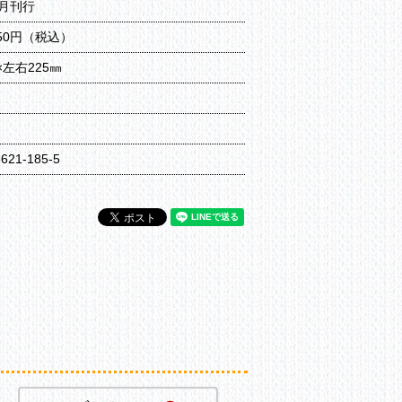
2月刊行
650円（税込）
×左右225㎜
ジ
6621-185-5