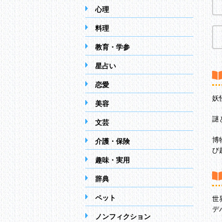
心理
料理
教育・学参
星占い
恋愛
妖
美容
謎
文芸
博
介護・保険
び
趣味・実用
辞典
ペット
世
デ
ノンフィクション