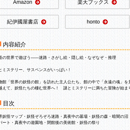
Amazon
楽天ブックス
紀伊國屋書店
honto
内容紹介
怪の世界で遊ぼう――迷路・さがし絵・隠し絵・なぞなぞ・推理
とミステリー、サスペンスがいっぱい！
物館「世界の妖怪の館」を訪れた主人公たち、館の中で「永遠の魂」を
越えて、妖怪たちの棲む世界へ！ 謎とミステリーに満ちた冒険が始ま
目次
界妖怪マップ・妖怪ぞろぞろ迷路・真夜中の墓場・妖怪の森・暗闇の沼
パート・真夜中の遊園地・閉館後の美術館・妖怪の祭り