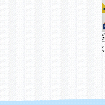
が
ゆうかんなねこ？くろす
い
ともだちは きつね
き
け
村上しいこ
ア
エドヴィアー
田中六大
ク
木坂涼
な