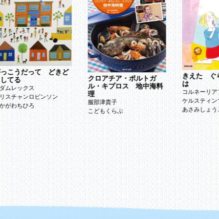
っこうだって どきど
きえた ぐ
クロアチア・ポルトガ
してる
は
ル・キプロス 地中海料
ダムレックス
コルネーリア
理
リスチャンロビンソン
ケルスティン
服部津貴子
かがわちひろ
あさみしょう
こどもくらぶ