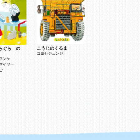
こうじのくるま
らぐら の
コヨセジュンジ
めざせ! ごみゼロマス
フンケ
ー3 学校と町でレッツ
マイヤー
みゼロ
ご
和田由貴