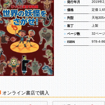
●
2019年
発行年月
●
定価 1,
価格
●
天地305
判型
●
上製
装丁
●
32ペー
ページ数
●
978-4-8
ISBN
オンライン書店で購入