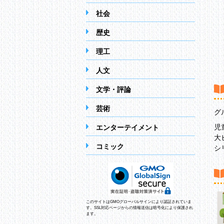
社会
歴史
理工
人文
文学・評論
芸術
グ
児
エンターテイメント
大
コミック
シ
このサイトはGMOグローバルサインにより認証されていま
す。SSL対応ページからの情報送信は暗号化により保護され
ます。