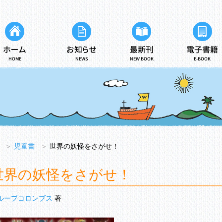
ホーム
お知らせ
最新刊
電子書籍
HOME
NEWS
NEW BOOK
E-BOOK
＞
児童書
＞
世界の妖怪をさがせ！
世界の妖怪をさがせ！
ループコロンブス
著