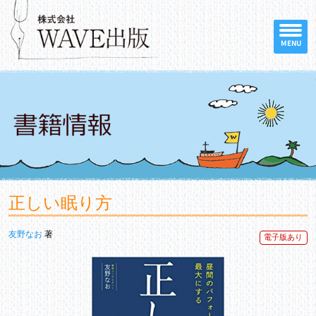
MENU
正しい眠り方
友野なお
著
電子版あり