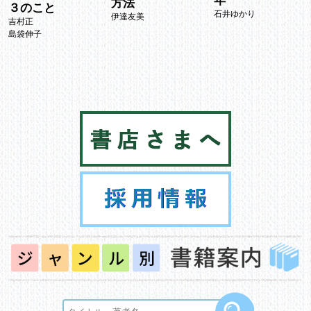
年
方法
３のこと
石井ゆかり
伊達友美
吉村正
島袋伸子