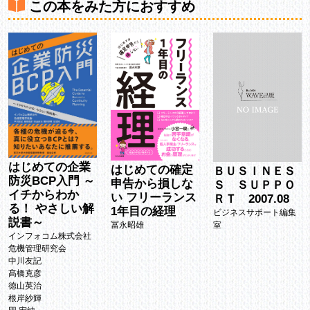
この本をみた方におすすめ
はじめての企業
はじめての確定
ＢＵＳＩＮＥＳ
防災BCP入門 ～
申告から損しな
Ｓ ＳＵＰＰＯ
イチからわか
い フリーランス
ＲＴ 2007.08
る！ やさしい解
1年目の経理
ビジネスサポート編集
説書～
室
冨永昭雄
インフォコム株式会社
危機管理研究会
中川友記
髙橋克彦
徳山英治
根岸紗輝