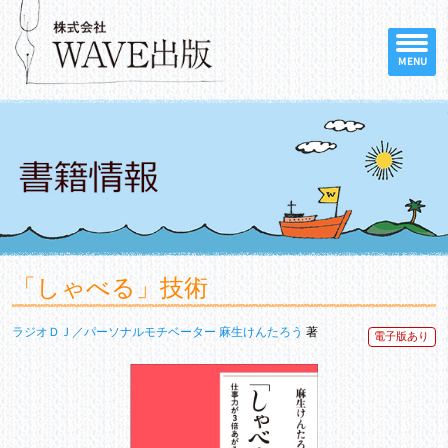
MENU
「しゃべる」技術
ラジオＤＪ／パーソナルモチベーター 麻生けんたろう
著
電子版あり