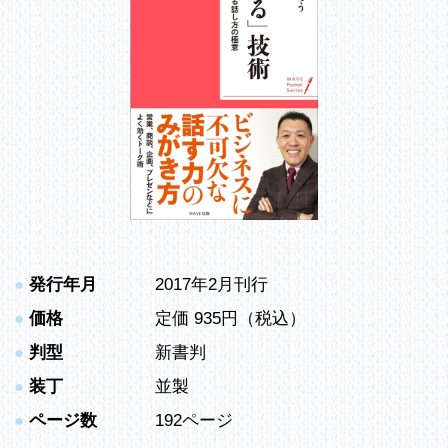
●
発行年月
2017年2月刊行
●
価格
定価 935円（税込）
●
判型
新書判
●
装丁
並製
●
ページ数
192ページ