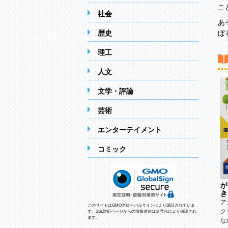
こ
社会
あ
歴史
ぼ
理工
人文
文学・評論
芸術
エンターテイメント
コミック
が
き
く
パディントン、映画に出
ア
ポティラ
このサイトはGMOグローバルサインにより認証されていま
る
ク
コルネーリアフンケ
す。SSL対応ページからの情報送信は暗号化により保護され
マイケルボンド
ます。
な
浅見昇吾
三辺律子