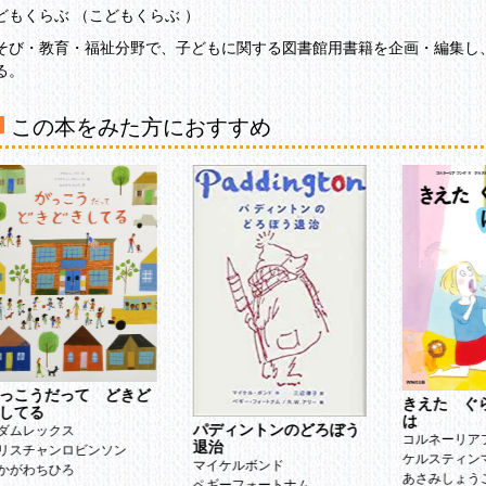
どもくらぶ （こどもくらぶ ）
そび・教育・福祉分野で、子どもに関する図書館用書籍を企画・編集し、
る。
この本をみた方におすすめ
っこうだって どきど
きえた ぐ
してる
は
パディントンのどろぼう
ダムレックス
コルネーリア
退治
リスチャンロビンソン
ケルスティン
マイケルボンド
かがわちひろ
あさみしょう
ペギーフォートナム