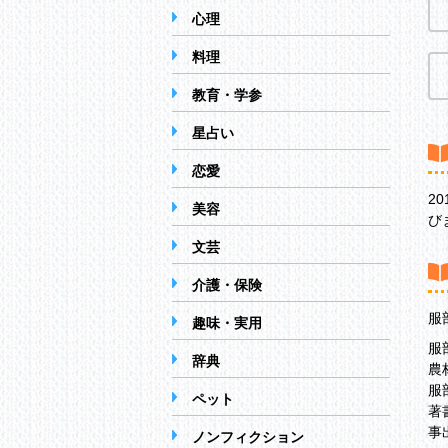
心理
料理
教育・学参
星占い
恋愛
2
美容
び
文芸
介護・保険
服
趣味・実用
服
辞典
農
服
ペット
著
事
ノンフィクション