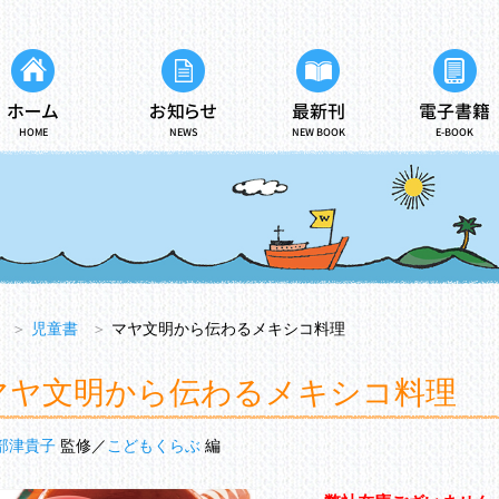
ホーム
お知らせ
最新刊
電子書籍
HOME
NEWS
NEW BOOK
E-BOOK
＞
児童書
＞
マヤ文明から伝わるメキシコ料理
マヤ文明から伝わるメキシコ料理
部津貴子
監修
こどもくらぶ
編