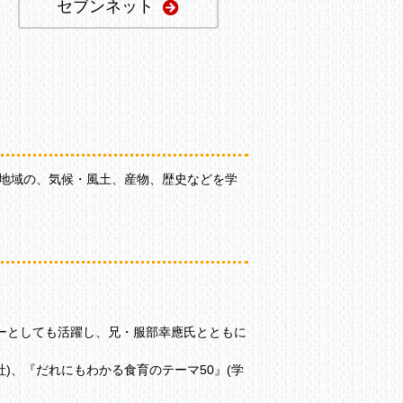
セブンネット
・地域の、気候・風土、産物、歴史などを学
ーとしても活躍し、兄・服部幸應氏とともに
)、『だれにもわかる食育のテーマ50』(学