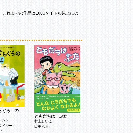
これまでの作品は1000タイトル以上にの
くだものたちの ない
だよ
はせがわかこ
らぐら の
ともだちは ぶた
フンケ
村上しいこ
マイヤー
田中六大
ご