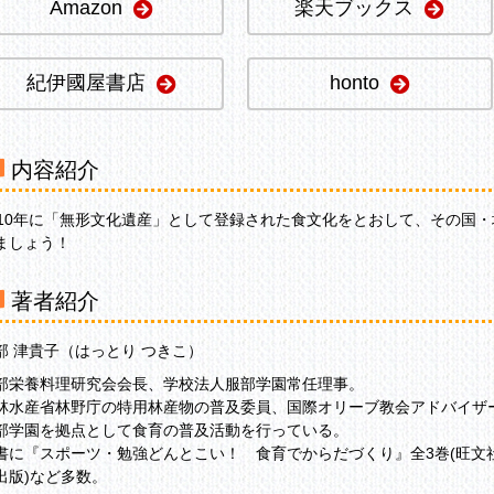
Amazon
楽天ブックス
紀伊國屋書店
honto
内容紹介
010年に「無形文化遺産」として登録された食文化をとおして、その国
ましょう！
著者紹介
部 津貴子（はっとり つきこ）
部栄養料理研究会会長、学校法人服部学園常任理事。
林水産省林野庁の特用林産物の普及委員、国際オリーブ教会アドバイザ
部学園を拠点として食育の普及活動を行っている。
書に『スポーツ・勉強どんとこい！ 食育でからだづくり』全3巻(旺文社
出版)など多数。