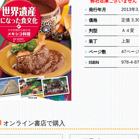
弊社在庫ございません
●
2013年
発行年月
●
定価 3,
価格
●
Ａ４変
判型
●
上製
装丁
●
47ペー
ページ数
●
978-4-8
ISBN
オンライン書店で購入