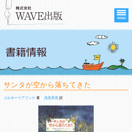
MENU
サンタが空から落ちてきた
コルネーリアフンケ
著
浅見昇吾
訳