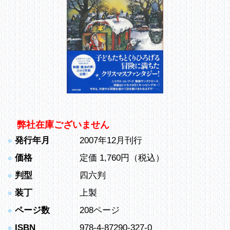
弊社在庫ございません
●
発行年月
2007年12月刊行
●
価格
定価 1,760円（税込）
●
判型
四六判
●
装丁
上製
●
ページ数
208ページ
●
ISBN
978-4-87290-327-0