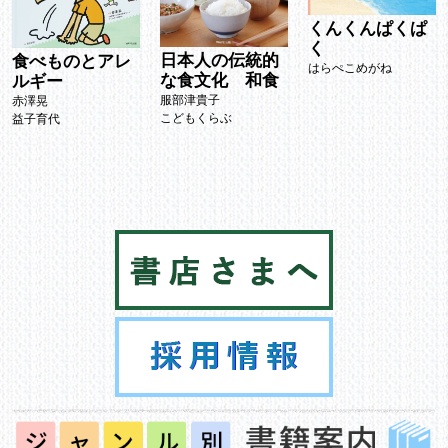
くんくんぱくぱ
く
日本人の伝統的
食べものとアレ
はらぺこめがね
な食文化 和食
ルギー
服部津貴子
赤澤晃
こどもくらぶ
益子育代