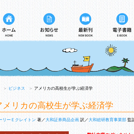
ホーム
お知らせ
最新刊
電子書籍
HOME
NEWS
NEW BOOK
E-BOOK
＞
ビジネス
＞
アメリカの高校生が学ぶ経済学
アメリカの高校生が学ぶ経済学
ーリーＥクレイトン
著
大和証券商品企画
訳
大和総研教育事業部
監