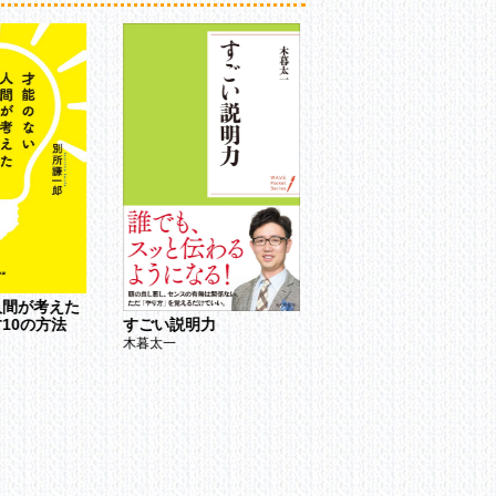
銀行罪悪史
人間が考えた
遠藤麟太郎
10の方法
すごい説明力
tary Policy
木暮太一
es