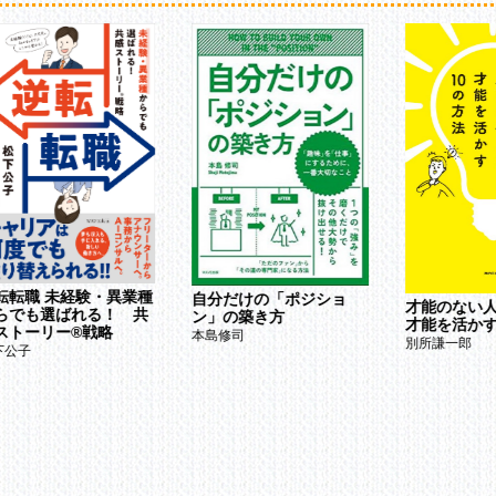
.価格システム
章 競争、市場構造、政府の役割 Competition, Market Structures,
d the Role of Government
.競争と市場構造
.市場の失敗
.政府の役割
第3部 マクロ経済学：制度 MACROECONOMICS:INSTITUTIONS
章 政府歳入 Sources of Government Revenue
.課税の経済学
章 政府歳出 Government Spending
.政府歳出の経済学
9章 貨幣 Money
転転職 未経験・異業種
自分だけの「ポジショ
才能のない
らでも選ばれる！ 共
.貨幣の進化
ン」の築き方
才能を活かす
ストーリー®戦略
本島修司
0章 連邦準備制度と金融政策 The Federal Reserve System and Mone
別所謙一郎
下公子
.連邦準備制度
.金融政策
.金融政策、銀行業、経済
1章 投資、市場、株式 Financial Investments, Markets, and Equiti
.貯蓄と金融システム
.金融資産への投資