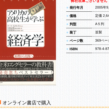
弊社在庫ございません
●
2005年
発行年月
●
定価 2,
価格
●
A５判
判型
●
並製
装丁
●
369ペー
ページ数
●
978-4-8
ISBN
オンライン書店で購入