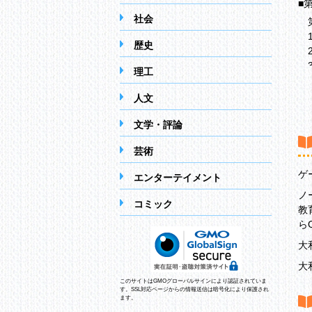
■
社会
第
1
歴史
2
3
理工
第2
人文
1
2
文学・評論
■
第
芸術
1
ゲ
エンターテイメント
2
3
ノ
コミック
教
第
らO
1
2
大
3
大
第5
このサイトはGMOグローバルサインにより認証されていま
1
す。SSL対応ページからの情報送信は暗号化により保護され
ます。
2