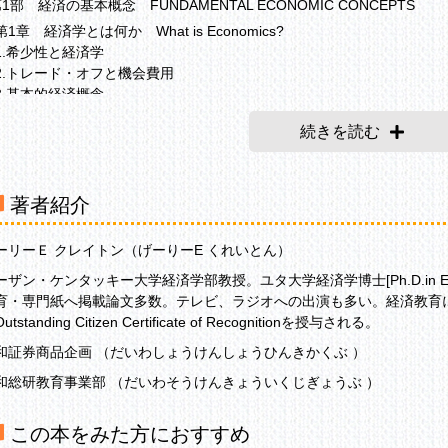
第1部 経済の基本概念 FUNDAMENTAL ECONOMIC CONCEPTS
1章 経済学とは何か What is Economics?
.希少性と経済学
.トレード・オフと機会費用
.基本的経済概念
章 経済システムと意思決定 Economic Systems and Decision Mak
続きを読む
.経済システム
.資本主義と自由企業
第2部 ミクロ経済学 MICROECONOMICS
著者紹介
3章 需要 Demand
.需要とは何か
ーリーＥ クレイトン（げーりーE くれいとん）
.需要の法則
.需要の弾力性
ーザン・ケンタッキー大学経済学部教授。ユタ大学経済学博士[Ph.D.in Eco
育・専門紙へ掲載論文多数。テレビ、ラジオへの出演も多い。経済教育
4章 供給 Supply
utstanding Citizen Certificate of Recognitionを授与される。
.供給とは何か
.生産理論
和証券商品企画 （だいわしょうけんしょうひんきかくぶ ）
.供給と費用の役割
和総研教育事業部 （だいわそうけんきょういくじぎょうぶ ）
章 価格と意思決定 Prices and Decision Making
.シグナルとしての価格
この本をみた方におすすめ
.価格はどのようにして決まるか