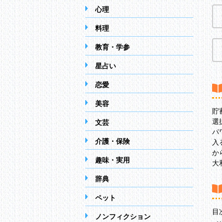
心理
料理
教育・学参
星占い
恋愛
美容
貯
選
文芸
パ
介護・保険
入
か
趣味・実用
大
辞典
ペット
目
ノンフィクション