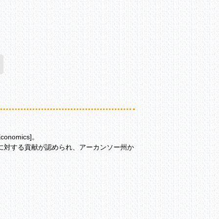
ing
nomics]。
に対する貢献が認められ、アーカンソー州か