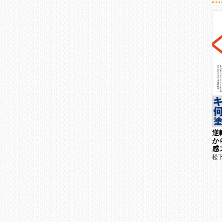
3
第6
an
1
2
3
■
第7
1
第8
1
BUSINESS
第
SUPPORT 2008 11
黄金の仕組み
逆
ビジネスサポート
か
1
中山マコト
感
第1
松
1
2
3
第1
1
2