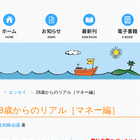
ホーム
お知らせ
最新刊
電子書籍
HOME
NEWS
NEW BOOK
E-BOOK
＞
エッセイ
＞
28歳からのリアル［マネー編］
28歳からのリアル［マネー編］
生戦略会議
著