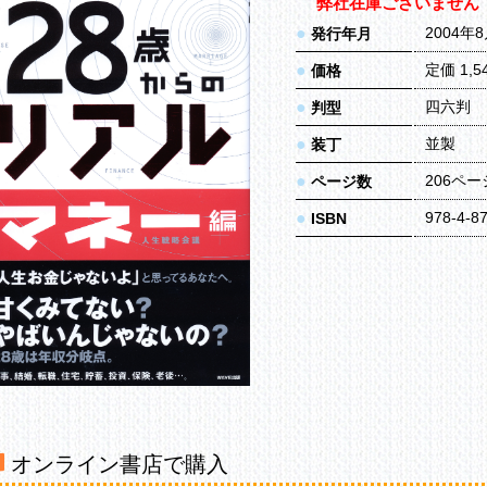
弊社在庫ございません
●
2004年
発行年月
●
定価 1,
価格
●
四六判
判型
●
並製
装丁
●
206ペー
ページ数
●
978-4-8
ISBN
オンライン書店で購入