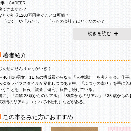
仕事 CAREER
像できますか？
なたが年収1200万円稼ぐことは可能？
、「ぼく」や「わたし」、「うちの会社」はどうなのか？
料が決まるメカニズム
続きを読む
うすれば給料は上がる？ どこまで上がる？
職するしかないとなったら？
金と仕事と30代の関係
なたの選ぶ道は？
著者紹介
apter2
結婚 MARRIAGE
じんせいせんりゃくかいぎ ）
結婚したい」と思う瞬間は、いつやってくるかわからない
0～40 代の男女、11 名の構成員からなる「人生設計」を考える会。
00万円という基準
らゆるライフスタイルが変化しつつある中、「ふつうの幸せ」を手に入
だけで結婚してはいけない
いうことを、日夜、調査、研究、報告し続けている。
8歳は別れ時
書に、『図解 28歳からのリアル』『35歳からのリアル』『35 歳から
性が考える「理想の収入額」
00万円のリアル』（すべて小社刊）などがある。
たし、経済力がない人とは結婚しないわ！
性の社会進出をどう捉えるか
乏なあなたが結婚する方法
この本をみた方におすすめ
ずは300万円なければ結婚は遠い
際は総額700万円もかかる