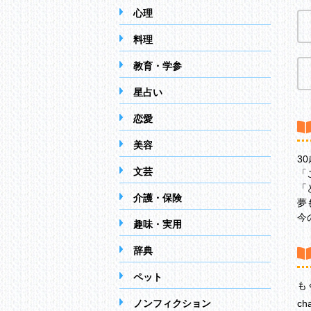
心理
料理
教育・学参
星占い
恋愛
美容
3
文芸
「
「
介護・保険
夢
今
趣味・実用
辞典
ペット
も
ノンフィクション
ch