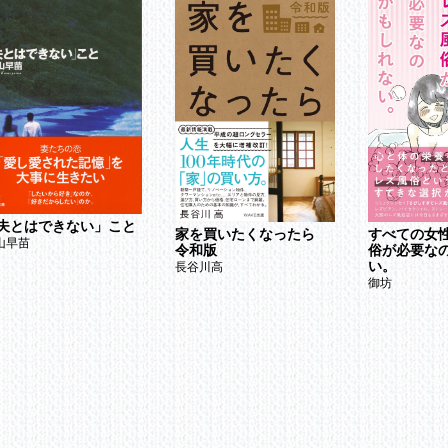
ックス1回、いくらと計算するべきか
できちゃった」じゃ済まされない
とりにつき30万円もらえます
社員ならさらにお得
むなら12月がお得
かけるだけでお金がかかる～乳児・幼年期～
稚園か、それともハイソな幼児教育か
人に1人が大学へ行く時代
絶にかかわるお金
婚は他人事ではない
気1回、500万円～慰謝料～
夫とはできない」こと
家を買いたくなったら
すべての女
にからなにまで分けてから別れます～財産分与～
山早苗
令和版
俗が必要な
0歳まで払い続けます～養育費～
い。
長谷川高
ずしも結婚が幸福につながるわけではない
御坊
apter3
住まい HOUSE
なたはいつまで今の家で暮らせますか？
なたは家を買える人? 買えない人？
ぜ私は家を買えないのか？
蓄400万円以下の人・年収300万円以下の人が買ってはいけないワケ
想的には貯蓄は1200万円必要