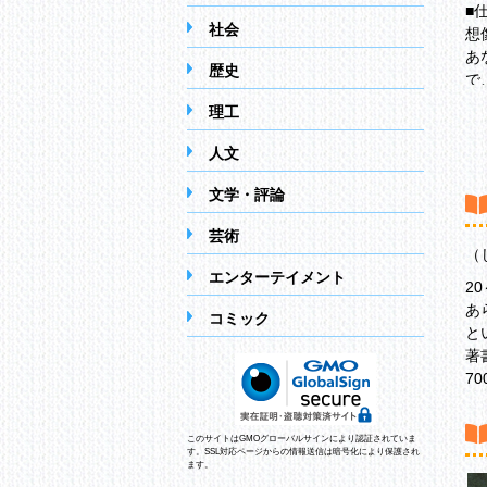
■
社会
想
あ
歴史
で
給
理工
ど
転
人文
お
あ
文学・評論
ch
芸術
■
（
「
エンターテイメント
2
5
あ
愛
コミック
と
2
著
女
7
あ
女
貧
このサイトはGMOグローバルサインにより認証されていま
ま
す。SSL対応ページからの情報送信は暗号化により保護され
ます。
実