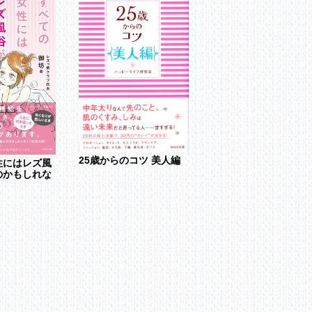
温め美人プログラム
25歳からのコツ 美人編
性にはレズ風
石原結實
のかもしれな