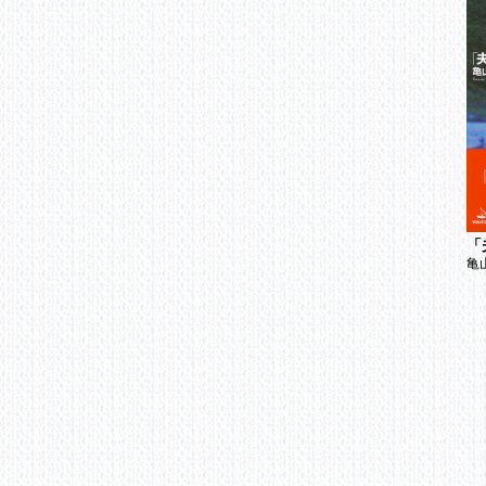
セ
「
ひ
会
産
出
幼
2
中
離
浮
「
「こんなママでごめん
28歳からのリアル
な
亀
ね」から卒業する本
2
福田とも花
必
ch
■
あ
あ
な
貯
理