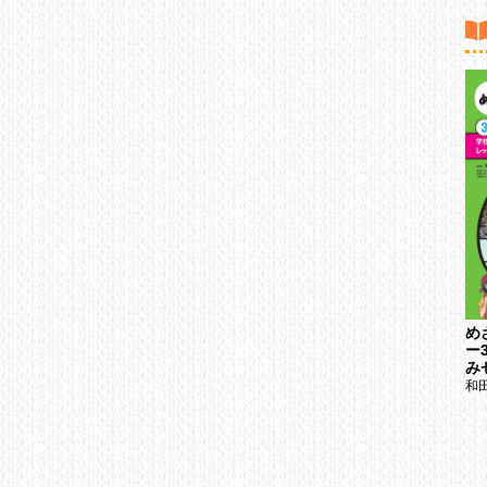
幸
ペ
か
地
動
も
さ
が
めざせ！ごみゼロマスタ
め
世界一幸せな老犬に！
ー② 家でレッツごみゼロ
ー
小林豊和
み
和田由貴
五十嵐和恵
和