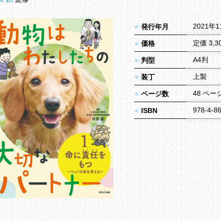
●
2021年
発行年月
●
定価 3,
価格
●
A4判
判型
●
上製
装丁
●
48 ペー
ページ数
●
978-4-8
ISBN