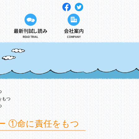
最新刊試し読み
会社案内
READ TRIAL
COMPANY
つ
をもつ
つ
ー ①命に責任をもつ