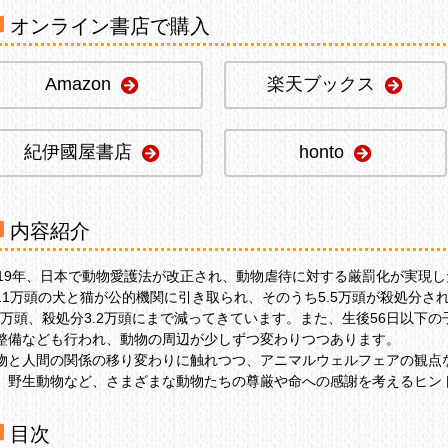
オンライン書店で購入
Amazon
楽天ブックス
紀伊國屋書店
honto
内容紹介
019年、日本で動物愛護法が改正され、動物虐待に対する厳罰化が実現し
11万頭の犬と猫が公的機関に引き取られ、そのうち5.5万頭が殺処分され
.5万頭、殺処分3.2万頭にまで減ってきています。また、生後56日以
整備なども行われ、動物の周辺が少しずつ変わりつつあります。
物と人間の関係の移り変わりに触れつつ、アニマルウェルフェアの観点
、野生動物など、さまざまな動物たちの尊厳や命への感謝を考えるヒン
目次