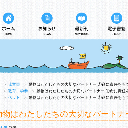
ホーム
お知らせ
最新刊
電子書籍
HOME
NEWS
NEW BOOK
E-BOOK
＞
児童書
＞
動物はわたしたちの大切なパートナー ①命に責任をも
＞
教育・学参
＞
動物はわたしたちの大切なパートナー ①命に責任
＞
ペット
＞
動物はわたしたちの大切なパートナー ①命に責任をも
動物はわたしたちの大切なパートナ
田 創
監修