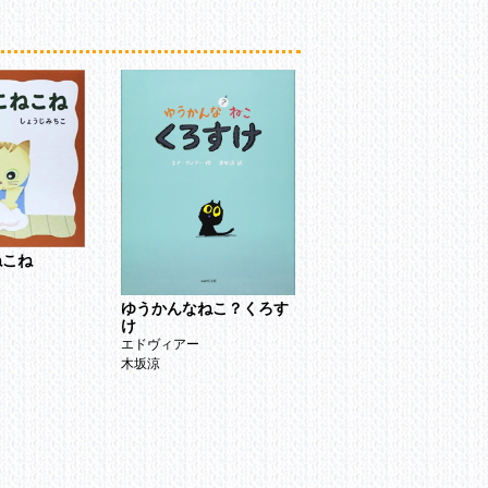
ねこね
こ
ゆうかんなねこ？くろす
ぜんそくとそのほかの
け
レルギー
エドヴィアー
赤澤晃
木坂涼
益子育代