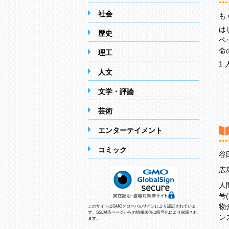
社会
も
は
歴史
ペ
命
理工
1
人文
ペ
動
文学・評論
子
命
芸術
動
エンターテイメント
2
ペ
コミック
谷
飼
ペ
広
人
人
ペ
号
ペ
物
このサイトはGMOグローバルサインにより認証されていま
学
す。SSL対応ページからの情報送信は暗号化により保護され
ン
ます。
3