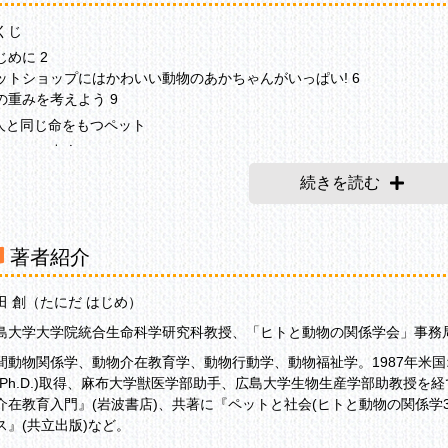
くじ
じめに 2
ットショップにはかわいい動物のあかちゃんがいっぱい! 6
の重みを考えよう 9
 人と同じ命をもつペット
ットとの出会い 10
物のあかちゃんが家族になるまで 12
続きを読む
犬と子ネコの販売は生後8週をすぎてから 16
の値段はどうやって決めているの? 18
物がいない欧米のペットショップ 20
著者紹介
 ペットをむかえる
ットとして飼えるのはどんな動物? 22
田 創（たにだ はじめ）
い主になることはペットと一生つきあうこと 24
ットをむかえたら毎日やること 26
島大学大学院統合生命科学研究科教授、「ヒトと動物の関係学会」事務
と犬がいっしょに生活するためにかかせない「しつけ」 28
間動物関係学、動物介在教育学、動物行動学、動物福祉学。1987年米
ットも病気になる 30
(Ph.D.)取得、麻布大学獣医学部助手、広島大学生物生産学部助教授
ットが旅立つとき 32
介在教育入門』(岩波書店)、共著に『ペットと社会(ヒトと動物の関係学3
校の飼育動物 34
ス』(共立出版)など。
 ペットの命に責任をもつ