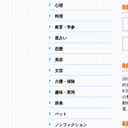
心理
料理
教育・学参
星占い
恋愛
美容
文芸
2
介護・保険
約
8
趣味・実用
の
動
辞典
畜
ペット
ノンフィクション