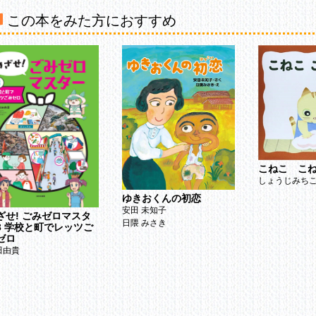
せになれなかったペットもいる 36
この本をみた方におすすめ
ットの命とくらしを守る動物愛護管理法 38
わいそうなペットを増やさないためにできること 40
域ネコとして見守る取り組み 43
物たちの「5つの自由」 44
っと読みたい人へ おすすめの本 46
くいん 47
こねこ こ
しょうじみち
ゆきおくんの初恋
安田 未知子
ざせ! ごみゼロマスタ
日隈 みさき
3 学校と町でレッツご
ゼロ
田由貴