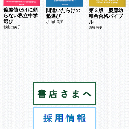
偏差値だけに頼
間違いだらけの
第３版 慶應幼
らない私立中学
塾選び
稚舎合格バイブ
選び
ル
杉山由美子
杉山由美子
西野浩史