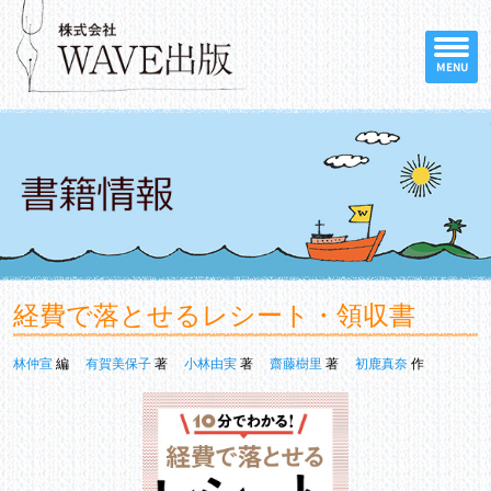
MENU
経費で落とせるレシート・領収書
林仲宣
編
有賀美保子
著
小林由実
著
齋藤樹里
著
初鹿真奈
作