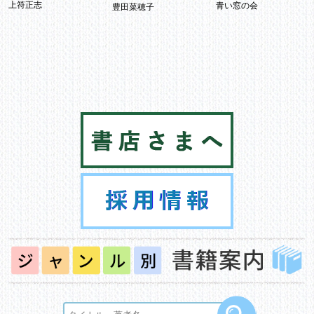
上符正志
青い窓の会
豊田菜穂子