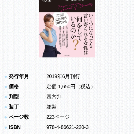
●
発行年月
2019年6月刊行
●
価格
定価 1,650円（税込）
●
判型
四六判
●
装丁
並製
●
ページ数
223ページ
●
ISBN
978-4-86621-220-3