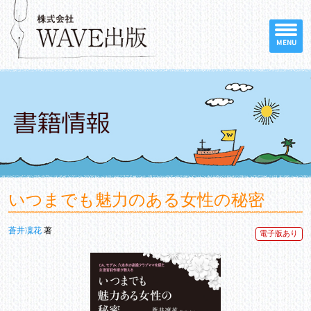
MENU
いつまでも魅力のある女性の秘密
蒼井凜花
著
電子版あり