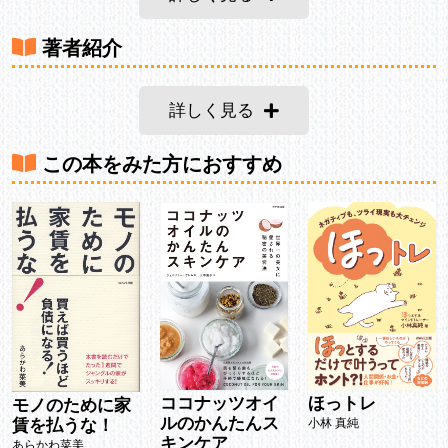
著者紹介
詳しく見る
この本をみた方におすすめ
ココナッツオイ
ほっトレ
モノのために家
ルのかんたんス
賃を払うな！
小林 真純
キンケア
あらかわ菜美