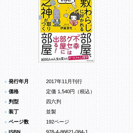
●
発行年月
2017年11月刊行
●
価格
定価 1,540円（税込）
●
判型
四六判
●
装丁
並製
●
ページ数
192ページ
●
ISBN
978-4-86621-084-1